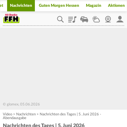
et
Nachrichten
Guten Morgen Hessen
Magazin
Aktionen
Playlist
Staupilot
Wetter
Webcam
Mein
© glomex, 05.06.2026
Video
>
Nachrichten
>
Nachrichten des Tages | 5. Juni 2026 -
Abendausgabe
Nachrichten des Tages | 5. Juni 2026