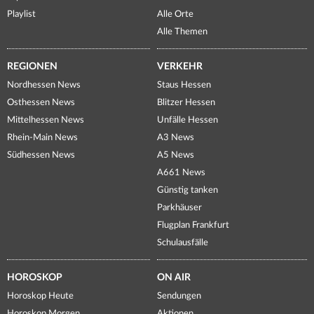
Playlist
Alle Orte
Alle Themen
REGIONEN
VERKEHR
Nordhessen News
Staus Hessen
Osthessen News
Blitzer Hessen
Mittelhessen News
Unfälle Hessen
Rhein-Main News
A3 News
Südhessen News
A5 News
A661 News
Günstig tanken
Parkhäuser
Flugplan Frankfurt
Schulausfälle
HOROSKOP
ON AIR
Horoskop Heute
Sendungen
Horoskop Morgen
Aktionen