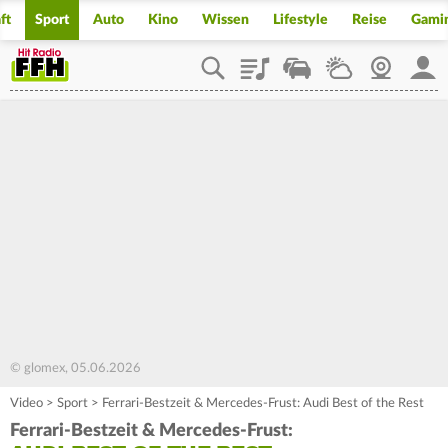
ft
Sport
Auto
Kino
Wissen
Lifestyle
Reise
Gami
Playlist
Staupilot
Wetter
Webcam
Mein
© glomex, 05.06.2026
Video
>
Sport
>
Ferrari-Bestzeit & Mercedes-Frust: Audi Best of the Rest
Ferrari-Bestzeit & Mercedes-Frust: