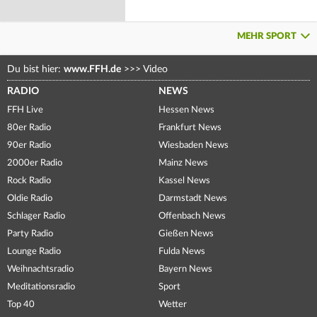
MEHR SPORT
Du bist hier:
www.FFH.de
>>>
Video
RADIO
NEWS
FFH Live
Hessen News
80er Radio
Frankfurt News
90er Radio
Wiesbaden News
2000er Radio
Mainz News
Rock Radio
Kassel News
Oldie Radio
Darmstadt News
Schlager Radio
Offenbach News
Party Radio
Gießen News
Lounge Radio
Fulda News
Weihnachtsradio
Bayern News
Meditationsradio
Sport
Top 40
Wetter