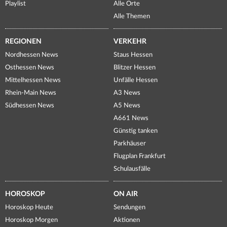
Playlist
Alle Orte
Alle Themen
REGIONEN
VERKEHR
Nordhessen News
Staus Hessen
Osthessen News
Blitzer Hessen
Mittelhessen News
Unfälle Hessen
Rhein-Main News
A3 News
Südhessen News
A5 News
A661 News
Günstig tanken
Parkhäuser
Flugplan Frankfurt
Schulausfälle
HOROSKOP
ON AIR
Horoskop Heute
Sendungen
Horoskop Morgen
Aktionen