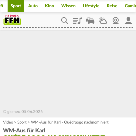
ft
Sport
Auto
Kino
Wissen
Lifestyle
Reise
Gami
Playlist
Staupilot
Wetter
Webcam
Mein
© glomex, 05.06.2026
Video
>
Sport
>
WM-Aus für Karl - Ouédraogo nachnominiert
WM-Aus für Karl