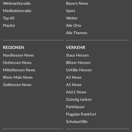
Weihnachtsradio
Bayern News
Meditationsradio
Sport
Top 40
Wetter
Playlist
Alle Orte
Alle Themen
REGIONEN
VERKEHR
Nordhessen News
Staus Hessen
Osthessen News
Blitzer Hessen
Mittelhessen News
Unfälle Hessen
Rhein-Main News
A3 News
Südhessen News
A5 News
A661 News
Günstig tanken
Parkhäuser
Flugplan Frankfurt
Schulausfälle