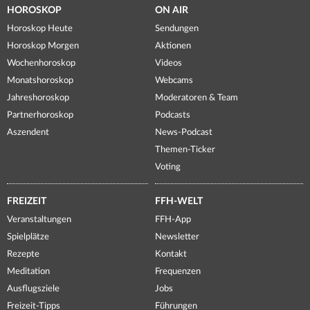
HOROSKOP
ON AIR
Horoskop Heute
Sendungen
Horoskop Morgen
Aktionen
Wochenhoroskop
Videos
Monatshoroskop
Webcams
Jahreshoroskop
Moderatoren & Team
Partnerhoroskop
Podcasts
Aszendent
News-Podcast
Themen-Ticker
Voting
FREIZEIT
FFH-WELT
Veranstaltungen
FFH-App
Spielplätze
Newsletter
Rezepte
Kontakt
Meditation
Frequenzen
Ausflugsziele
Jobs
Freizeit-Tipps
Führungen