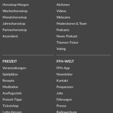
Horoskop Morgen
Aktionen
Wochenhoroskop
Videos
Monatshoroskop
Webcams
Jahreshoroskop
Moderatoren & Team
Partnerhoroskop
Podcasts
Aszendent
News-Podcast
Themen-Ticker
Voting
FREIZEIT
FFH-WELT
Veranstaltungen
FFH-App
Spielplätze
Newsletter
Rezepte
Kontakt
Meditation
Frequenzen
Ausflugsziele
Jobs
Freizeit-Tipps
Führungen
Ticketshop
Presse
Lotto Hessen
Radiowerbung