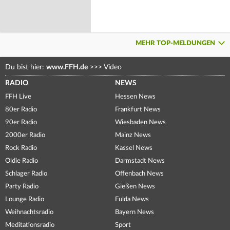
MEHR TOP-MELDUNGEN
Du bist hier:
www.FFH.de
>>>
Video
RADIO
NEWS
FFH Live
Hessen News
80er Radio
Frankfurt News
90er Radio
Wiesbaden News
2000er Radio
Mainz News
Rock Radio
Kassel News
Oldie Radio
Darmstadt News
Schlager Radio
Offenbach News
Party Radio
Gießen News
Lounge Radio
Fulda News
Weihnachtsradio
Bayern News
Meditationsradio
Sport