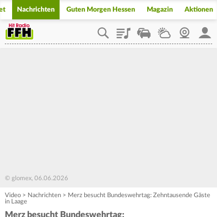
et
Nachrichten
Guten Morgen Hessen
Magazin
Aktionen
Playlist
Staupilot
Wetter
Webcam
Mein
© glomex, 06.06.2026
Video
>
Nachrichten
>
Merz besucht Bundeswehrtag: Zehntausende Gäste
in Laage
Merz besucht Bundeswehrtag: