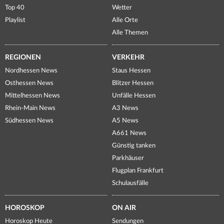
Top 40
Wetter
Playlist
Alle Orte
Alle Themen
REGIONEN
VERKEHR
Nordhessen News
Staus Hessen
Osthessen News
Blitzer Hessen
Mittelhessen News
Unfälle Hessen
Rhein-Main News
A3 News
Südhessen News
A5 News
A661 News
Günstig tanken
Parkhäuser
Flugplan Frankfurt
Schulausfälle
HOROSKOP
ON AIR
Horoskop Heute
Sendungen