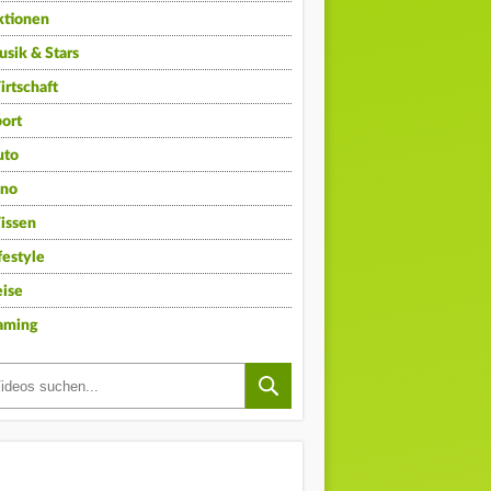
ktionen
sik & Stars
rtschaft
ort
uto
ino
issen
festyle
ise
aming