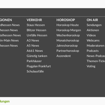
GIONEN
VERKEHR
HOROSKOP
ON AIR
dhessen News
Staus Hessen
Horoskop Heute
Sendungen
hessen News
Blitzer Hessen
Horoskop Morgen
Aktionen
telhessen News
Unfälle Hessen
Wochenhoroskop
Videos
in-Main News
A3 News
Monatshoroskop
Webcams
hessen News
A5 News
Jahreshoroskop
Moderatoren
A661 News
Partnerhoroskop
Podcasts
Günstig tanken
Aszendent
News-Podcas
Parkhäuser
Themen-Tick
Flugplan Frankfurt
Voting
Schulausfälle
llungen