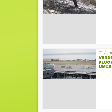
VERD
FLUGH
UMGE