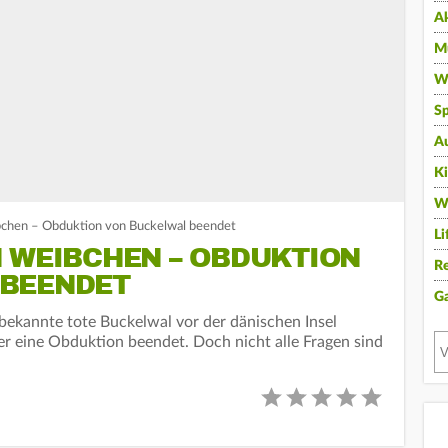
A
Mu
Wi
Sp
A
K
W
chen – Obduktion von Buckelwal beendet
Li
N WEIBCHEN – OBDUKTION
Re
 BEENDET
G
ekannte tote Buckelwal vor der dänischen Insel
r eine Obduktion beendet. Doch nicht alle Fragen sind