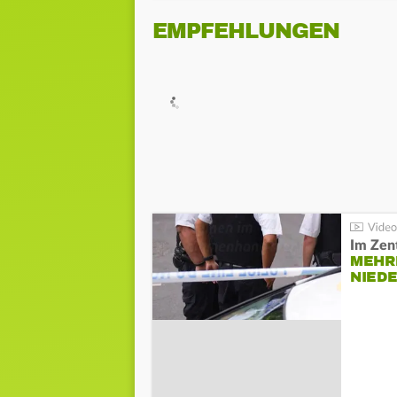
EMPFEHLUNGEN
Im Zen
MEHR
NIED