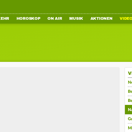
KEHR
HOROSKOP
ON AIR
MUSIK
AKTIONEN
VIDE
V
N
Be
B
N
G
M