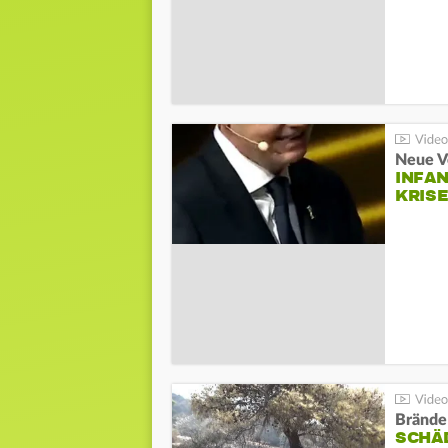
Neue V
INFA
KRIS
Brände
SCHÄ