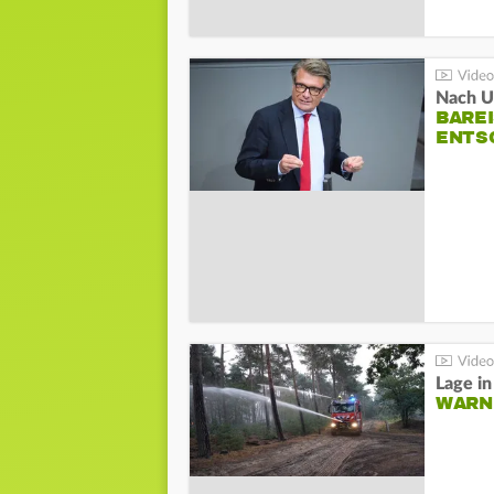
Nach Un
BAREI
NTSC
WARN