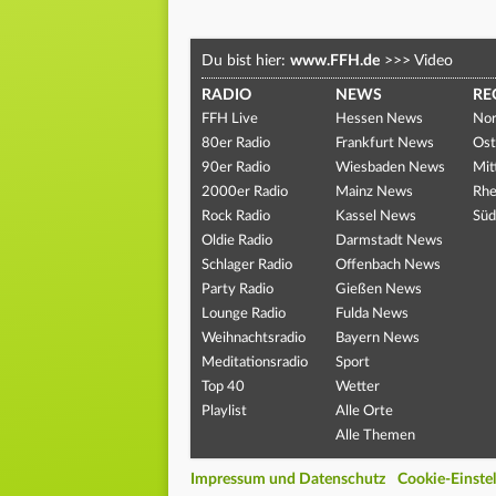
Du bist hier:
www.FFH.de
>>>
Video
RADIO
NEWS
RE
FFH Live
Hessen News
Nor
80er Radio
Frankfurt News
Ost
90er Radio
Wiesbaden News
Mit
2000er Radio
Mainz News
Rhe
Rock Radio
Kassel News
Süd
Oldie Radio
Darmstadt News
Schlager Radio
Offenbach News
Party Radio
Gießen News
Lounge Radio
Fulda News
Weihnachtsradio
Bayern News
Meditationsradio
Sport
Top 40
Wetter
Playlist
Alle Orte
Alle Themen
Impressum und Datenschutz
Cookie-Einste