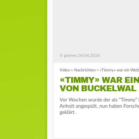
© glomex, 06.06.2026
Video
>
Nachrichten
>
«Timmy» war ein Weib
«TIMMY» WAR EI
VON BUCKELWAL
Vor Wochen wurde der als "Timmy" b
Anholt angespült, nun haben Forsche
geklärt.