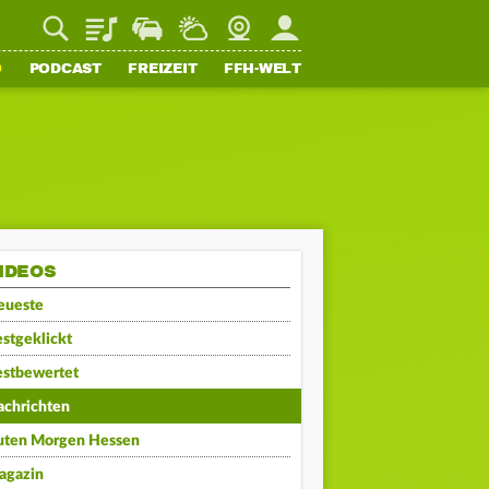
Playlist
Staupilot
Wetter
Webcam
Mein FFH
O
PODCAST
FREIZEIT
FFH-WELT
IDEOS
eueste
stgeklickt
estbewertet
achrichten
uten Morgen Hessen
agazin