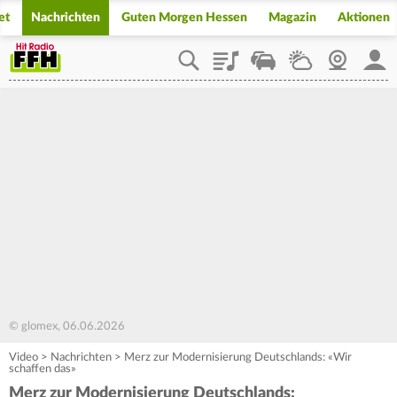
et
Nachrichten
Guten Morgen Hessen
Magazin
Aktionen
Playlist
Staupilot
Wetter
Webcam
Mein
© glomex, 06.06.2026
Video
>
Nachrichten
>
Merz zur Modernisierung Deutschlands: «Wir
schaffen das»
Merz zur Modernisierung Deutschlands: