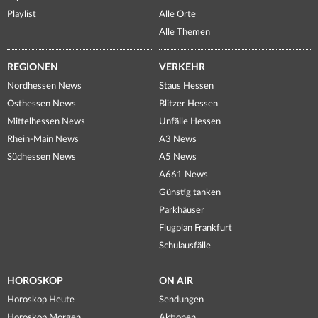
Playlist
Alle Orte
Alle Themen
REGIONEN
VERKEHR
Nordhessen News
Staus Hessen
Osthessen News
Blitzer Hessen
Mittelhessen News
Unfälle Hessen
Rhein-Main News
A3 News
Südhessen News
A5 News
A661 News
Günstig tanken
Parkhäuser
Flugplan Frankfurt
Schulausfälle
HOROSKOP
ON AIR
Horoskop Heute
Sendungen
Horoskop Morgen
Aktionen