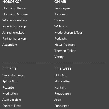
HOROSKOP
ON AIR
Horoskop Heute
Sendungen
Horoskop Morgen
Aktionen
Wochenhoroskop
Videos
Monatshoroskop
Webcams
Jahreshoroskop
Moderatoren & Team
Partnerhoroskop
Podcasts
Aszendent
News-Podcast
Themen-Ticker
Voting
FREIZEIT
FFH-WELT
Veranstaltungen
FFH-App
Spielplätze
Newsletter
Rezepte
Kontakt
Meditation
Frequenzen
Ausflugsziele
Jobs
Freizeit-Tipps
Führungen