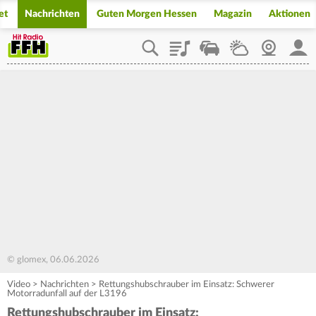
et
Nachrichten
Guten Morgen Hessen
Magazin
Aktionen
Playlist
Staupilot
Wetter
Webcam
Mein
© glomex, 06.06.2026
Video
>
Nachrichten
>
Rettungshubschrauber im Einsatz: Schwerer
Motorradunfall auf der L3196
Rettungshubschrauber im Einsatz: