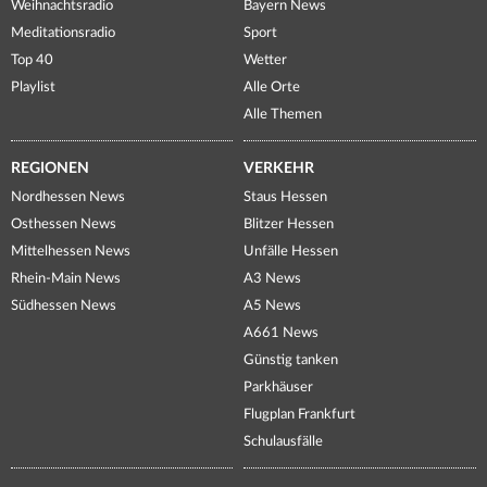
Weihnachtsradio
Bayern News
Meditationsradio
Sport
Top 40
Wetter
Playlist
Alle Orte
Alle Themen
REGIONEN
VERKEHR
Nordhessen News
Staus Hessen
Osthessen News
Blitzer Hessen
Mittelhessen News
Unfälle Hessen
Rhein-Main News
A3 News
Südhessen News
A5 News
A661 News
Günstig tanken
Parkhäuser
Flugplan Frankfurt
Schulausfälle