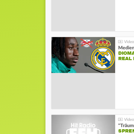
Medien
DIOM
REAL
"Träum
SPREN