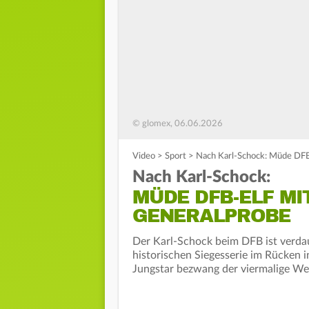
© glomex, 06.06.2026
Video
>
Sport
>
Nach Karl-Schock: Müde DF
Nach Karl-Schock:
MÜDE DFB-ELF M
GENERALPROBE
Der Karl-Schock beim DFB ist verdau
historischen Siegesserie im Rücken 
Jungstar bezwang der viermalige Wel