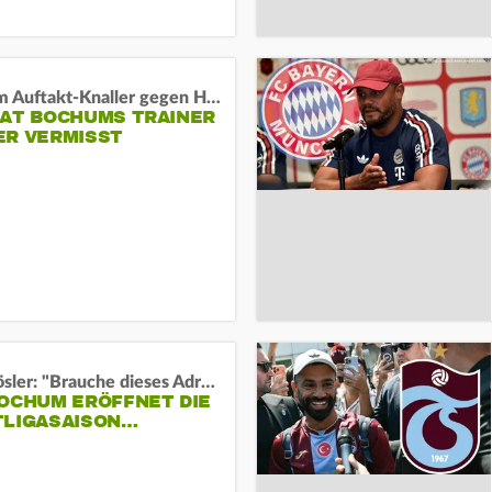
Vor dem Auftakt-Knaller gegen Hertha:
HAT BOCHUMS TRAINER
ER VERMISST
Uwe Rösler: "Brauche dieses Adrenalin"
BOCHUM ERÖFFNET DIE
TLIGASAISON…