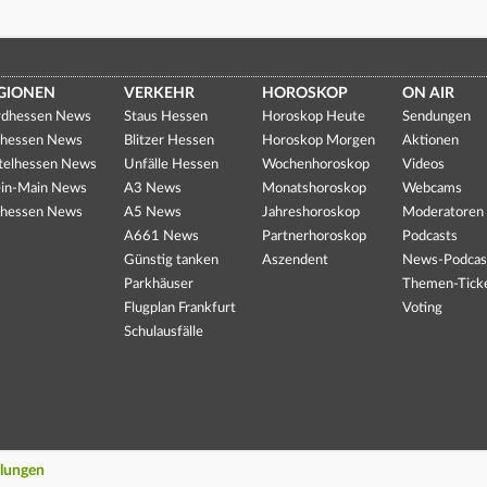
GIONEN
VERKEHR
HOROSKOP
ON AIR
dhessen News
Staus Hessen
Horoskop Heute
Sendungen
hessen News
Blitzer Hessen
Horoskop Morgen
Aktionen
telhessen News
Unfälle Hessen
Wochenhoroskop
Videos
in-Main News
A3 News
Monatshoroskop
Webcams
hessen News
A5 News
Jahreshoroskop
Moderatoren
A661 News
Partnerhoroskop
Podcasts
Günstig tanken
Aszendent
News-Podcas
Parkhäuser
Themen-Tick
Flugplan Frankfurt
Voting
Schulausfälle
llungen