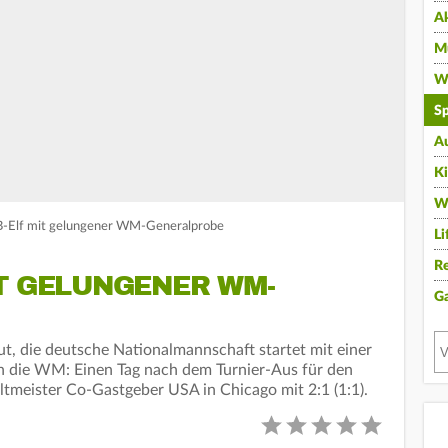
A
Mu
Wi
Sp
A
K
W
B-Elf mit gelungener WM-Generalprobe
Li
Re
IT GELUNGENER WM-
G
t, die deutsche Nationalmannschaft startet mit einer
in die WM: Einen Tag nach dem Turnier-Aus für den
tmeister Co-Gastgeber USA in Chicago mit 2:1 (1:1).