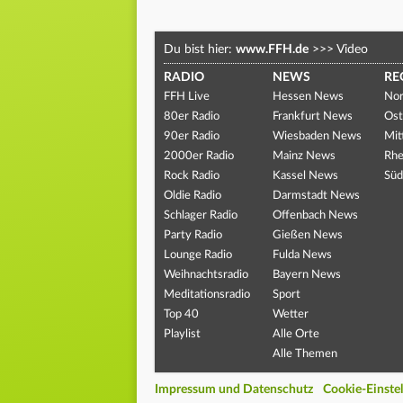
Du bist hier:
www.FFH.de
>>>
Video
RADIO
NEWS
RE
FFH Live
Hessen News
Nor
80er Radio
Frankfurt News
Ost
90er Radio
Wiesbaden News
Mit
2000er Radio
Mainz News
Rhe
Rock Radio
Kassel News
Süd
Oldie Radio
Darmstadt News
Schlager Radio
Offenbach News
Party Radio
Gießen News
Lounge Radio
Fulda News
Weihnachtsradio
Bayern News
Meditationsradio
Sport
Top 40
Wetter
Playlist
Alle Orte
Alle Themen
Impressum und Datenschutz
Cookie-Einste