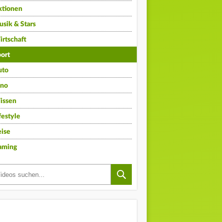
ktionen
sik & Stars
rtschaft
ort
uto
ino
issen
festyle
ise
aming