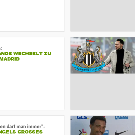
:
ANDE WECHSELT ZU
 MADRID
en darf man immer":
GELS GROSSES O