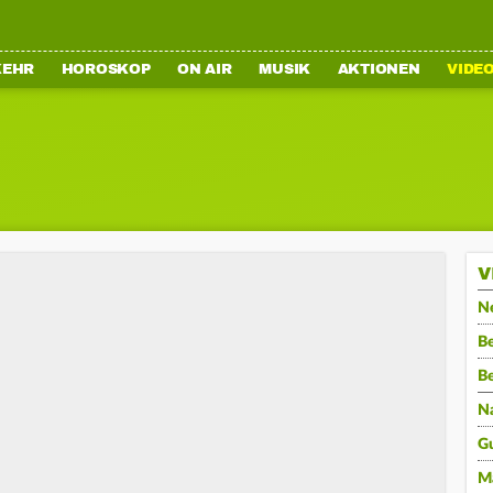
KEHR
HOROSKOP
ON AIR
MUSIK
AKTIONEN
VIDE
V
N
Be
B
N
G
M