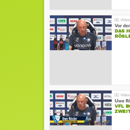
DAS 
RÖSL
VFL 
ZWEI