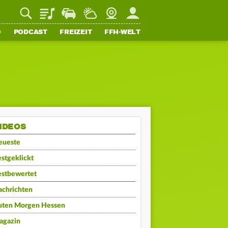
Playlist
Staupilot
Wetter
Webcam
Mein FFH
O
PODCAST
FREIZEIT
FFH-WELT
IDEOS
eueste
stgeklickt
estbewertet
achrichten
uten Morgen Hessen
agazin