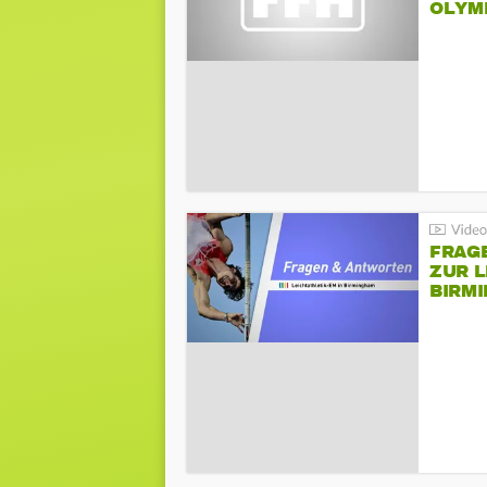
LYMPI
FRAG
ZUR L
BIRM