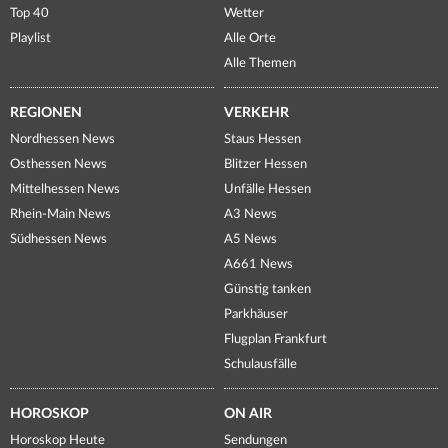
Top 40
Wetter
Playlist
Alle Orte
Alle Themen
REGIONEN
VERKEHR
Nordhessen News
Staus Hessen
Osthessen News
Blitzer Hessen
Mittelhessen News
Unfälle Hessen
Rhein-Main News
A3 News
Südhessen News
A5 News
A661 News
Günstig tanken
Parkhäuser
Flugplan Frankfurt
Schulausfälle
HOROSKOP
ON AIR
Horoskop Heute
Sendungen