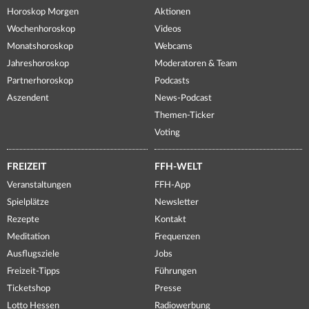
Horoskop Morgen
Aktionen
Wochenhoroskop
Videos
Monatshoroskop
Webcams
Jahreshoroskop
Moderatoren & Team
Partnerhoroskop
Podcasts
Aszendent
News-Podcast
Themen-Ticker
Voting
FREIZEIT
FFH-WELT
Veranstaltungen
FFH-App
Spielplätze
Newsletter
Rezepte
Kontakt
Meditation
Frequenzen
Ausflugsziele
Jobs
Freizeit-Tipps
Führungen
Ticketshop
Presse
Lotto Hessen
Radiowerbung