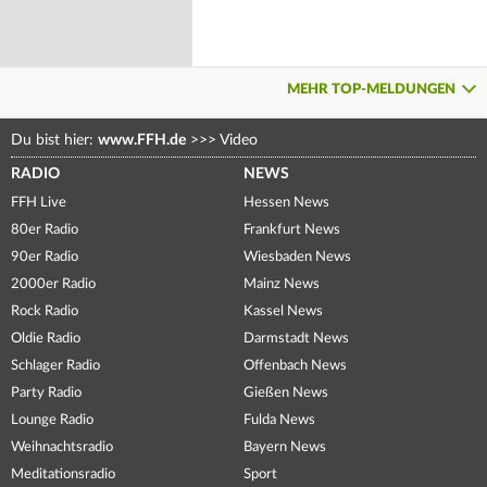
MEHR TOP-MELDUNGEN
Du bist hier:
www.FFH.de
>>>
Video
RADIO
NEWS
FFH Live
Hessen News
80er Radio
Frankfurt News
90er Radio
Wiesbaden News
2000er Radio
Mainz News
Rock Radio
Kassel News
Oldie Radio
Darmstadt News
Schlager Radio
Offenbach News
Party Radio
Gießen News
Lounge Radio
Fulda News
Weihnachtsradio
Bayern News
Meditationsradio
Sport