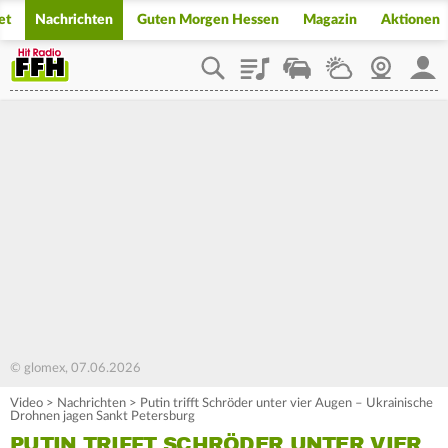
et
Nachrichten
Guten Morgen Hessen
Magazin
Aktionen
Playlist
Staupilot
Wetter
Webcam
Mein
© glomex, 07.06.2026
Video
>
Nachrichten
>
Putin trifft Schröder unter vier Augen – Ukrainische
Drohnen jagen Sankt Petersburg
PUTIN TRIFFT SCHRÖDER UNTER VIER