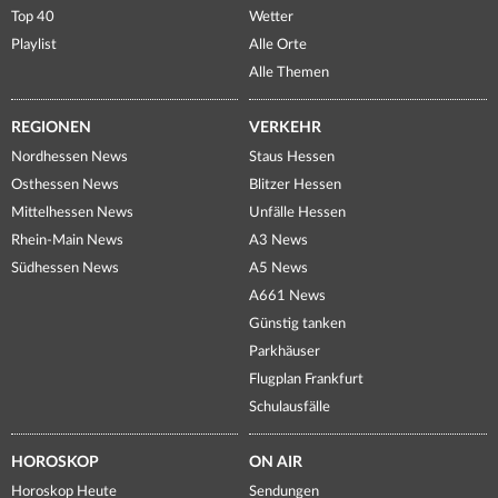
Top 40
Wetter
Playlist
Alle Orte
Alle Themen
REGIONEN
VERKEHR
Nordhessen News
Staus Hessen
Osthessen News
Blitzer Hessen
Mittelhessen News
Unfälle Hessen
Rhein-Main News
A3 News
Südhessen News
A5 News
A661 News
Günstig tanken
Parkhäuser
Flugplan Frankfurt
Schulausfälle
HOROSKOP
ON AIR
Horoskop Heute
Sendungen