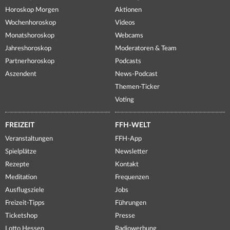
Horoskop Morgen
Aktionen
Wochenhoroskop
Videos
Monatshoroskop
Webcams
Jahreshoroskop
Moderatoren & Team
Partnerhoroskop
Podcasts
Aszendent
News-Podcast
Themen-Ticker
Voting
FREIZEIT
FFH-WELT
Veranstaltungen
FFH-App
Spielplätze
Newsletter
Rezepte
Kontakt
Meditation
Frequenzen
Ausflugsziele
Jobs
Freizeit-Tipps
Führungen
Ticketshop
Presse
Lotto Hessen
Radiowerbung