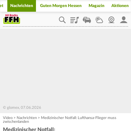
et
Nachrichten
Guten Morgen Hessen
Magazin
Aktionen
Playlist
Staupilot
Wetter
Webcam
Mein
© glomex, 07.06.2026
Video
>
Nachrichten
>
Medizinischer Notfall: Lufthansa-Flieger muss
zwischenlanden
Medizinischer Notfall: