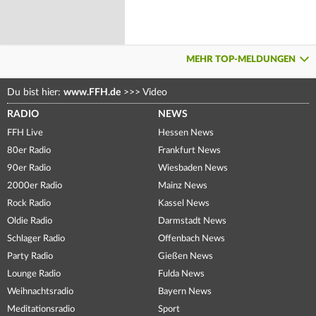
MEHR TOP-MELDUNGEN
Du bist hier:
www.FFH.de
>>>
Video
RADIO
NEWS
FFH Live
Hessen News
80er Radio
Frankfurt News
90er Radio
Wiesbaden News
2000er Radio
Mainz News
Rock Radio
Kassel News
Oldie Radio
Darmstadt News
Schlager Radio
Offenbach News
Party Radio
Gießen News
Lounge Radio
Fulda News
Weihnachtsradio
Bayern News
Meditationsradio
Sport