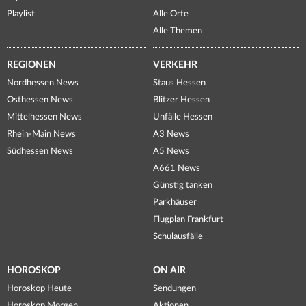
Playlist
Alle Orte
Alle Themen
REGIONEN
VERKEHR
Nordhessen News
Staus Hessen
Osthessen News
Blitzer Hessen
Mittelhessen News
Unfälle Hessen
Rhein-Main News
A3 News
Südhessen News
A5 News
A661 News
Günstig tanken
Parkhäuser
Flugplan Frankfurt
Schulausfälle
HOROSKOP
ON AIR
Horoskop Heute
Sendungen
Horoskop Morgen
Aktionen