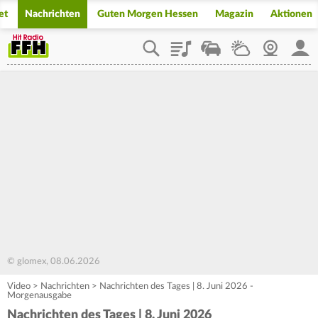
et
Nachrichten
Guten Morgen Hessen
Magazin
Aktionen
Playlist
Staupilot
Wetter
Webcam
Mein
© glomex, 08.06.2026
Video
>
Nachrichten
>
Nachrichten des Tages | 8. Juni 2026 -
Morgenausgabe
Nachrichten des Tages | 8. Juni 2026