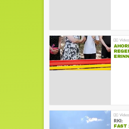
AHOR
REGE
ERIN
BEIM 
RKI:
FAST 