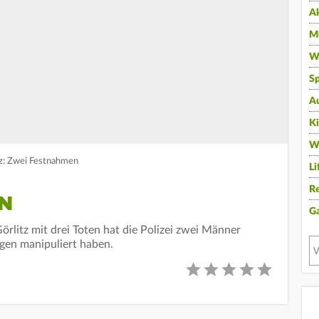
A
Mu
Wi
Sp
A
K
W
tz: Zwei Festnahmen
Li
Re
N
G
rlitz mit drei Toten hat die Polizei zwei Männer
gen manipuliert haben.