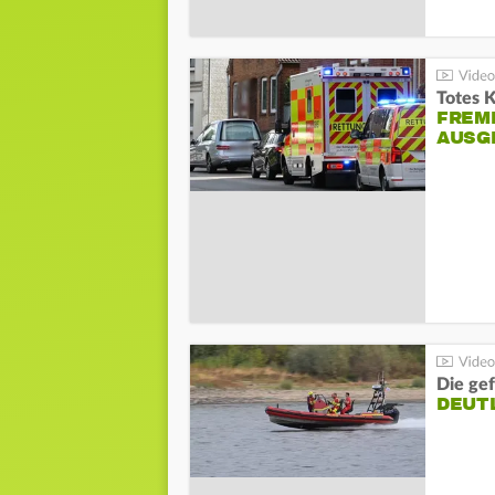
Totes 
FREM
AUSG
Die gef
DEUT