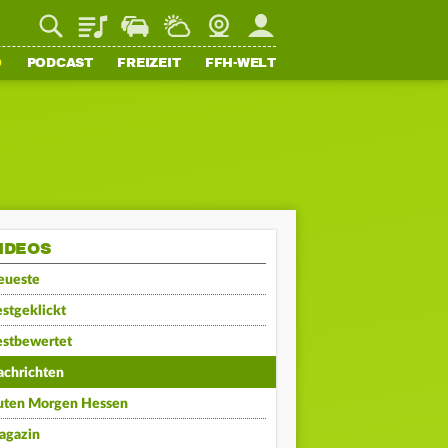
Playlist
Staupilot
Wetter
Webcam
Mein FFH
O
PODCAST
FREIZEIT
FFH-WELT
IDEOS
eueste
stgeklickt
estbewertet
achrichten
uten Morgen Hessen
agazin