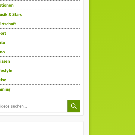
ktionen
sik & Stars
rtschaft
ort
uto
ino
issen
festyle
ise
aming