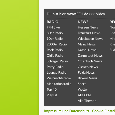
Du bist hier:
www.FFH.de
>>>
Video
RADIO
NEWS
RE
FFH Live
Hessen News
Nor
80er Radio
Frankfurt News
Ost
90er Radio
Wiesbaden News
Mit
2000er Radio
Mainz News
Rhe
Rock Radio
Kassel News
Süd
Oldie Radio
Darmstadt News
Schlager Radio
Offenbach News
Party Radio
Gießen News
Lounge Radio
Fulda News
Weihnachtsradio
Bayern News
Meditationsradio
Sport
Top 40
Wetter
Playlist
Alle Orte
Alle Themen
Impressum und Datenschutz
Cookie-Einste