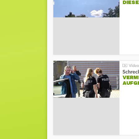
DIES
Schreck
VERM
AUFG