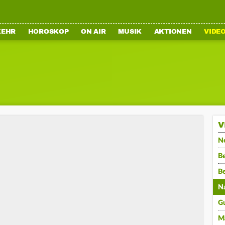
KEHR
HOROSKOP
ON AIR
MUSIK
AKTIONEN
VIDE
V
N
Be
B
N
G
M