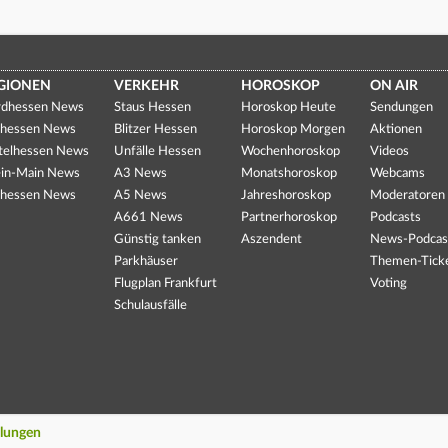
GIONEN
VERKEHR
HOROSKOP
ON AIR
dhessen News
Staus Hessen
Horoskop Heute
Sendungen
hessen News
Blitzer Hessen
Horoskop Morgen
Aktionen
telhessen News
Unfälle Hessen
Wochenhoroskop
Videos
in-Main News
A3 News
Monatshoroskop
Webcams
hessen News
A5 News
Jahreshoroskop
Moderatoren
A661 News
Partnerhoroskop
Podcasts
Günstig tanken
Aszendent
News-Podcas
Parkhäuser
Themen-Tick
Flugplan Frankfurt
Voting
Schulausfälle
llungen