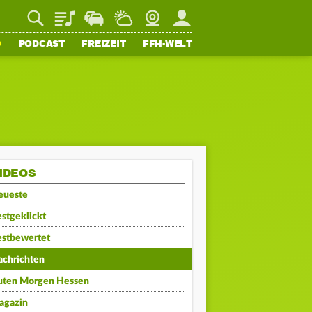
Playlist
Staupilot
Wetter
Webcam
Mein FFH
O
PODCAST
FREIZEIT
FFH-WELT
IDEOS
eueste
stgeklickt
estbewertet
achrichten
uten Morgen Hessen
agazin