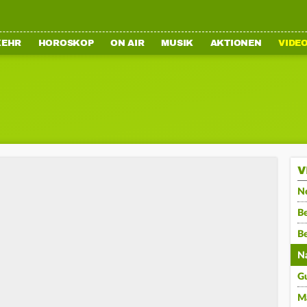
KEHR
HOROSKOP
ON AIR
MUSIK
AKTIONEN
VIDE
V
N
Be
B
N
G
M