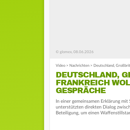
© glomex, 08.06.2026
Video
>
Nachrichten
>
Deutschland, Großbrit
DEUTSCHLAND, GR
RANKREICH WOLL
ESPRÄCHE
In einer gemeinsamen Erklärung mit S
unterstützten direkten Dialog zwisc
Beteiligung, um einen Waffenstillst