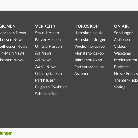
GIONEN
VERKEHR
HOROSKOP
ON AIR
dhessen News
Staus Hessen
Horoskop Heute
Sendungen
hessen News
Blitzer Hessen
Horoskop Morgen
Aktionen
telhessen News
Unfälle Hessen
Wochenhoroskop
Videos
in-Main News
A3 News
Monatshoroskop
Webcams
hessen News
A5 News
Jahreshoroskop
Moderatoren
A661 News
Partnerhoroskop
Podcasts
Günstig tanken
Aszendent
News-Podcas
Parkhäuser
Themen-Tick
Flugplan Frankfurt
Voting
Schulausfälle
llungen