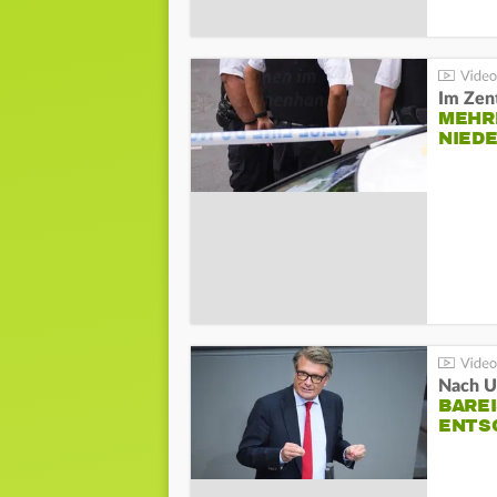
Im Zen
MEHR
NIED
Nach Un
BAREI
NTSC