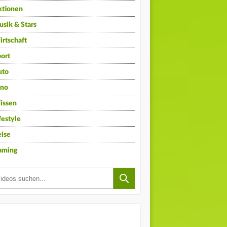
ktionen
sik & Stars
rtschaft
ort
uto
ino
issen
festyle
ise
aming