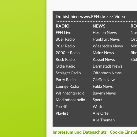
Du bist hier:
www.FFH.de
>>>
Video
RADIO
NEWS
RE
FFH Live
Hessen News
Nor
80er Radio
Frankfurt News
Ost
90er Radio
Wiesbaden News
Mit
2000er Radio
Mainz News
Rhe
Rock Radio
Kassel News
Süd
Oldie Radio
Darmstadt News
Schlager Radio
Offenbach News
Party Radio
Gießen News
Lounge Radio
Fulda News
Weihnachtsradio
Bayern News
Meditationsradio
Sport
Top 40
Wetter
Playlist
Alle Orte
Alle Themen
Impressum und Datenschutz
Cookie-Einste