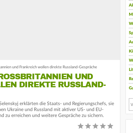
A
Mu
Wi
Sp
A
K
W
annien und Frankreich wollen direkte Russland-Gespräche
Li
OSSBRITANNIEN UND F
Re
EN DIREKTE RUSSLAND-G
G
elenskyj erklärten die Staats- und Regierungschefs, sie
hen Ukraine und Russland mit aktiver US- und EU-
and zu erreichen und weitere Gespräche zu sichern.