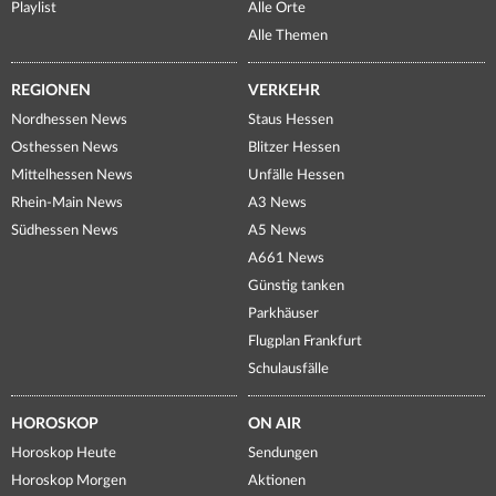
Playlist
Alle Orte
Alle Themen
REGIONEN
VERKEHR
Nordhessen News
Staus Hessen
Osthessen News
Blitzer Hessen
Mittelhessen News
Unfälle Hessen
Rhein-Main News
A3 News
Südhessen News
A5 News
A661 News
Günstig tanken
Parkhäuser
Flugplan Frankfurt
Schulausfälle
HOROSKOP
ON AIR
Horoskop Heute
Sendungen
Horoskop Morgen
Aktionen