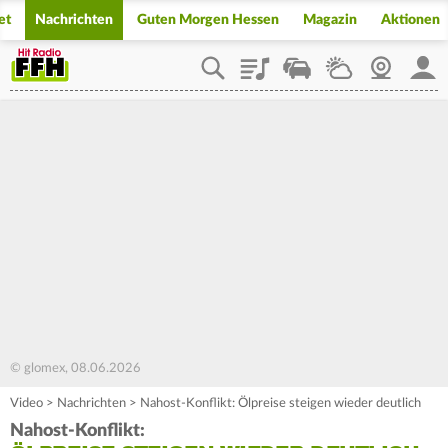
et
Nachrichten
Guten Morgen Hessen
Magazin
Aktionen
Playlist
Staupilot
Wetter
Webcam
Mein
© glomex, 08.06.2026
Video
>
Nachrichten
>
Nahost-Konflikt: Ölpreise steigen wieder deutlich
Nahost-Konflikt: