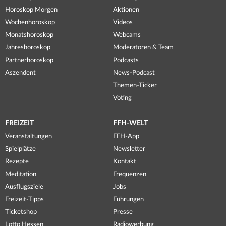
Horoskop Morgen
Aktionen
Wochenhoroskop
Videos
Monatshoroskop
Webcams
Jahreshoroskop
Moderatoren & Team
Partnerhoroskop
Podcasts
Aszendent
News-Podcast
Themen-Ticker
Voting
FREIZEIT
FFH-WELT
Veranstaltungen
FFH-App
Spielplätze
Newsletter
Rezepte
Kontakt
Meditation
Frequenzen
Ausflugsziele
Jobs
Freizeit-Tipps
Führungen
Ticketshop
Presse
Lotto Hessen
Radiowerbung