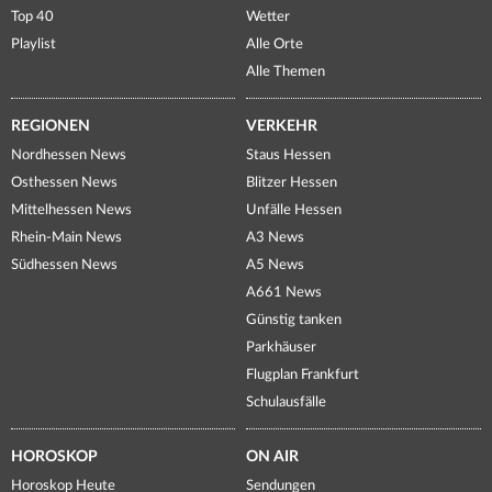
Top 40
Wetter
Playlist
Alle Orte
Alle Themen
REGIONEN
VERKEHR
Nordhessen News
Staus Hessen
Osthessen News
Blitzer Hessen
Mittelhessen News
Unfälle Hessen
Rhein-Main News
A3 News
Südhessen News
A5 News
A661 News
Günstig tanken
Parkhäuser
Flugplan Frankfurt
Schulausfälle
HOROSKOP
ON AIR
Horoskop Heute
Sendungen