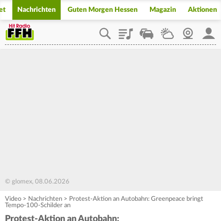
et
Nachrichten
Guten Morgen Hessen
Magazin
Aktionen
Playlist
Staupilot
Wetter
Webcam
Mein
© glomex, 08.06.2026
Video
>
Nachrichten
>
Protest-Aktion an Autobahn: Greenpeace bringt
Tempo-100-Schilder an
Protest-Aktion an Autobahn: