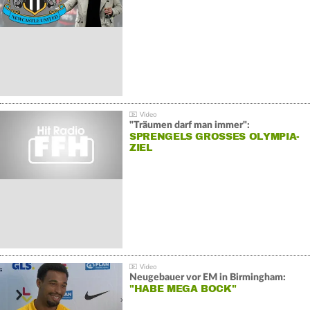
"Träumen darf man immer":
SPRENGELS GROSSES OLYMPIA-Z
IEL
Neugebauer vor EM in Birmingham:
"HABE MEGA BOCK"