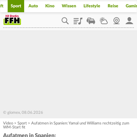
ft
Sport
Auto
Kino
Wissen
Lifestyle
Reise
Gami
Playlist
Staupilot
Wetter
Webcam
Mein
© glomex, 08.06.2026
Video
>
Sport
>
Aufatmen in Spanien: Yamal und Williams rechtzeitig zum
WM-Start fit
Aufatmen in Spanien: