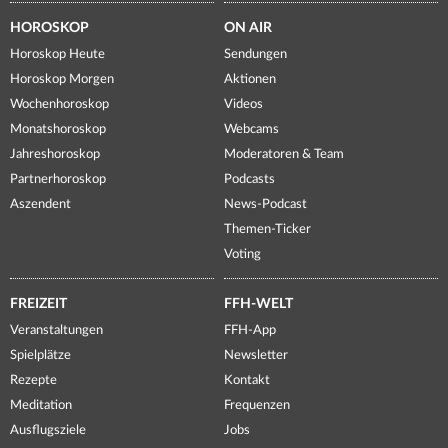
HOROSKOP
ON AIR
Horoskop Heute
Sendungen
Horoskop Morgen
Aktionen
Wochenhoroskop
Videos
Monatshoroskop
Webcams
Jahreshoroskop
Moderatoren & Team
Partnerhoroskop
Podcasts
Aszendent
News-Podcast
Themen-Ticker
Voting
FREIZEIT
FFH-WELT
Veranstaltungen
FFH-App
Spielplätze
Newsletter
Rezepte
Kontakt
Meditation
Frequenzen
Ausflugsziele
Jobs