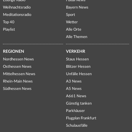
Lounge Radio
Fulda News
Weihnachtsradio
Bayern News
Meditationsradio
Sport
Top 40
Wetter
Playlist
Alle Orte
Alle Themen
REGIONEN
VERKEHR
Nordhessen News
Staus Hessen
Osthessen News
Blitzer Hessen
Mittelhessen News
Unfälle Hessen
Rhein-Main News
A3 News
Südhessen News
A5 News
A661 News
Günstig tanken
Parkhäuser
Flugplan Frankfurt
Schulausfälle