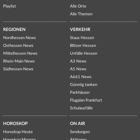
Playlist
Alle Orte
Alle Themen
REGIONEN
VERKEHR
Nordhessen News
Staus Hessen
Osthessen News
Blitzer Hessen
Mittelhessen News
Unfälle Hessen
Rhein-Main News
A3 News
Südhessen News
A5 News
A661 News
Günstig tanken
Parkhäuser
Flugplan Frankfurt
Schulausfälle
HOROSKOP
ON AIR
Horoskop Heute
Sendungen
Horoskop Morgen
Aktionen