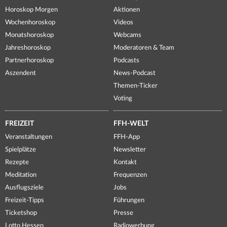
Horoskop Morgen
Aktionen
Wochenhoroskop
Videos
Monatshoroskop
Webcams
Jahreshoroskop
Moderatoren & Team
Partnerhoroskop
Podcasts
Aszendent
News-Podcast
Themen-Ticker
Voting
FREIZEIT
FFH-WELT
Veranstaltungen
FFH-App
Spielplätze
Newsletter
Rezepte
Kontakt
Meditation
Frequenzen
Ausflugsziele
Jobs
Freizeit-Tipps
Führungen
Ticketshop
Presse
Lotto Hessen
Radiowerbung