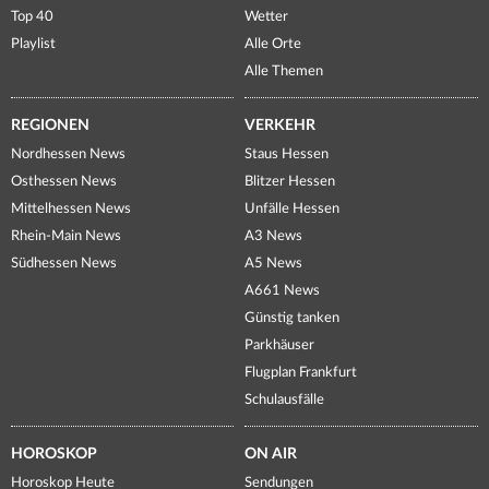
Top 40
Wetter
Playlist
Alle Orte
Alle Themen
REGIONEN
VERKEHR
Nordhessen News
Staus Hessen
Osthessen News
Blitzer Hessen
Mittelhessen News
Unfälle Hessen
Rhein-Main News
A3 News
Südhessen News
A5 News
A661 News
Günstig tanken
Parkhäuser
Flugplan Frankfurt
Schulausfälle
HOROSKOP
ON AIR
Horoskop Heute
Sendungen