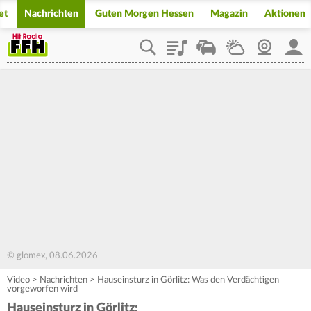
et
Nachrichten
Guten Morgen Hessen
Magazin
Aktionen
Playlist
Staupilot
Wetter
Webcam
Mein
© glomex, 08.06.2026
Video
>
Nachrichten
>
Hauseinsturz in Görlitz: Was den Verdächtigen
vorgeworfen wird
Hauseinsturz in Görlitz: