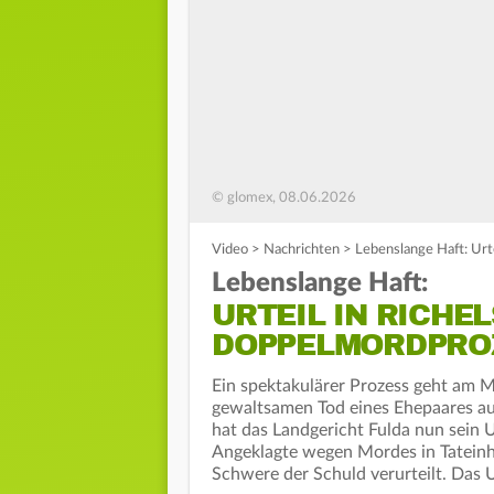
© glomex, 08.06.2026
Video
>
Nachrichten
>
Lebenslange Haft: Urt
Lebenslange Haft:
URTEIL IN RICHE
DOPPELMORDPRO
Ein spektakulärer Prozess geht am 
gewaltsamen Tod eines Ehepaares au
hat das Landgericht Fulda nun sein 
Angeklagte wegen Mordes in Tateinhe
Schwere der Schuld verurteilt. Das U