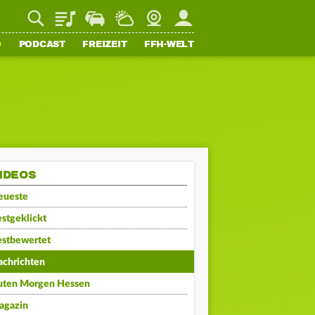
Playlist
Staupilot
Wetter
Webcam
Mein FFH
O
PODCAST
FREIZEIT
FFH-WELT
IDEOS
eueste
stgeklickt
estbewertet
achrichten
uten Morgen Hessen
agazin