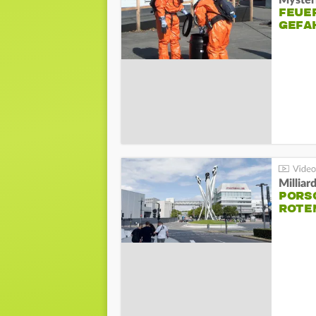
Mysteri
FEUE
GEFA
Millia
PORSC
ROTE