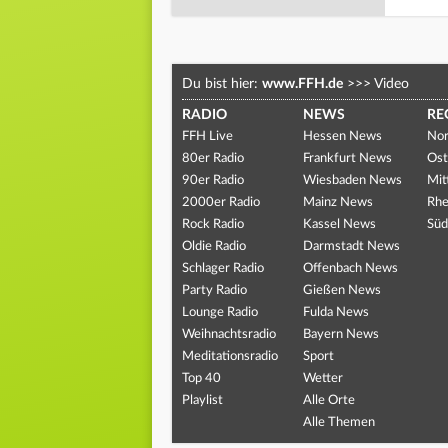
Du bist hier:
www.FFH.de
>>>
Video
RADIO
NEWS
RE
FFH Live
Hessen News
Nor
80er Radio
Frankfurt News
Ost
90er Radio
Wiesbaden News
Mit
2000er Radio
Mainz News
Rhe
Rock Radio
Kassel News
Süd
Oldie Radio
Darmstadt News
Schlager Radio
Offenbach News
Party Radio
Gießen News
Lounge Radio
Fulda News
Weihnachtsradio
Bayern News
Meditationsradio
Sport
Top 40
Wetter
Playlist
Alle Orte
Alle Themen