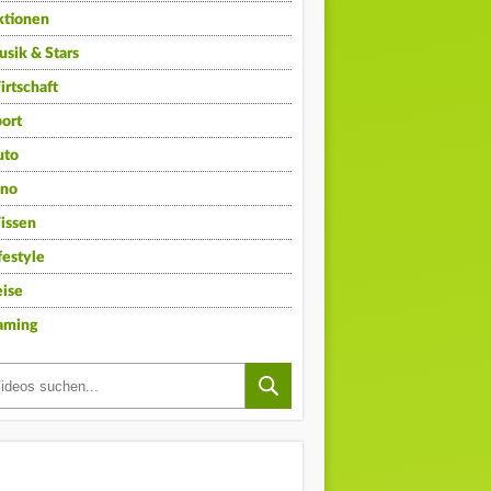
ktionen
sik & Stars
rtschaft
ort
uto
ino
issen
festyle
ise
aming