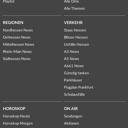
Playlist
Alle Orte
Alle Themen
REGIONEN
VERKEHR
Nordhessen News
Staus Hessen
Osthessen News
Blitzer Hessen
Mittelhessen News
Unfälle Hessen
Rhein-Main News
A3 News
Südhessen News
A5 News
A661 News
Günstig tanken
Parkhäuser
Flugplan Frankfurt
Schulausfälle
HOROSKOP
ON AIR
Horoskop Heute
Sendungen
Horoskop Morgen
Aktionen