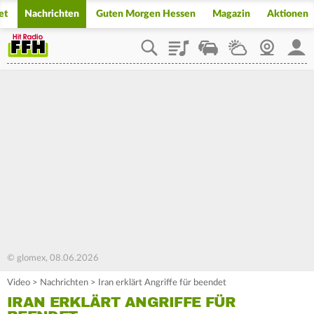
et
Nachrichten
Guten Morgen Hessen
Magazin
Aktionen
Playlist
Staupilot
Wetter
Webcam
Mein
© glomex, 08.06.2026
Video
>
Nachrichten
>
Iran erklärt Angriffe für beendet
IRAN ERKLÄRT ANGRIFFE FÜR