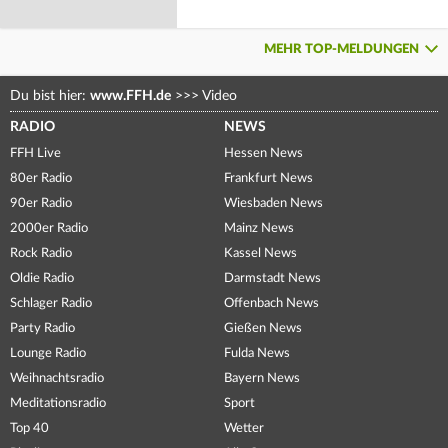
MEHR TOP-MELDUNGEN
Du bist hier:
www.FFH.de
>>>
Video
RADIO
NEWS
FFH Live
Hessen News
80er Radio
Frankfurt News
90er Radio
Wiesbaden News
2000er Radio
Mainz News
Rock Radio
Kassel News
Oldie Radio
Darmstadt News
Schlager Radio
Offenbach News
Party Radio
Gießen News
Lounge Radio
Fulda News
Weihnachtsradio
Bayern News
Meditationsradio
Sport
Top 40
Wetter