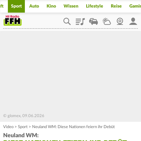
ft
Sport
Auto
Kino
Wissen
Lifestyle
Reise
Gami
Playlist
Staupilot
Wetter
Webcam
Mein
© glomex, 09.06.2026
Video
>
Sport
>
Neuland WM: Diese Nationen feiern ihr Debüt
Neuland WM: