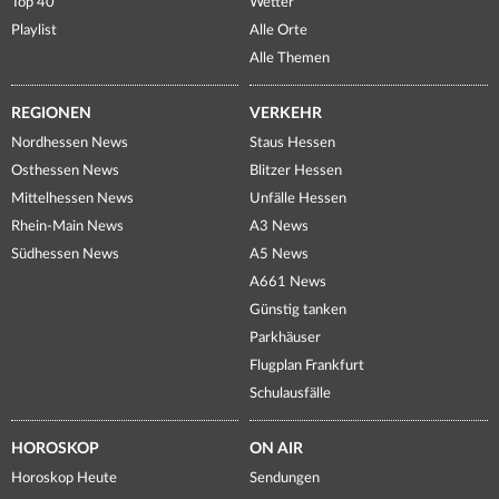
Top 40
Wetter
Playlist
Alle Orte
Alle Themen
REGIONEN
VERKEHR
Nordhessen News
Staus Hessen
Osthessen News
Blitzer Hessen
Mittelhessen News
Unfälle Hessen
Rhein-Main News
A3 News
Südhessen News
A5 News
A661 News
Günstig tanken
Parkhäuser
Flugplan Frankfurt
Schulausfälle
HOROSKOP
ON AIR
Horoskop Heute
Sendungen