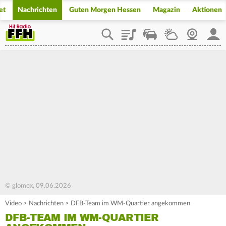
et
Nachrichten
Guten Morgen Hessen
Magazin
Aktionen
Playlist
Staupilot
Wetter
Webcam
Mein
© glomex, 09.06.2026
Video
>
Nachrichten
>
DFB-Team im WM-Quartier angekommen
DFB-TEAM IM WM-QUARTIER