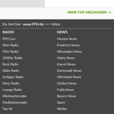
MEHR TOP-MELDUNGEN
Du bist hier:
www.FFH.de
>>>
Video
RADIO
NEWS
FFH Live
Hessen News
80er Radio
Frankfurt News
90er Radio
Wiesbaden News
2000er Radio
Mainz News
Rock Radio
Kassel News
Oldie Radio
Darmstadt News
Schlager Radio
Offenbach News
Party Radio
Gießen News
Lounge Radio
Fulda News
Weihnachtsradio
Bayern News
Meditationsradio
Sport
Top 40
Wetter