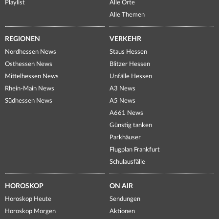
Playlist
Alle Orte
Alle Themen
REGIONEN
VERKEHR
Nordhessen News
Staus Hessen
Osthessen News
Blitzer Hessen
Mittelhessen News
Unfälle Hessen
Rhein-Main News
A3 News
Südhessen News
A5 News
A661 News
Günstig tanken
Parkhäuser
Flugplan Frankfurt
Schulausfälle
HOROSKOP
ON AIR
Horoskop Heute
Sendungen
Horoskop Morgen
Aktionen