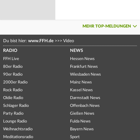
MEHR TOP-MELDUNGEN
Du bist hier:
www.FFH.de
>>>
Video
RADIO
NEWS
FFH Live
Hessen News
80er Radio
Frankfurt News
90er Radio
Wiesbaden News
2000er Radio
Mainz News
Rock Radio
Kassel News
Oldie Radio
Darmstadt News
Schlager Radio
Offenbach News
Party Radio
Gießen News
Lounge Radio
Fulda News
Weihnachtsradio
Bayern News
Meditationsradio
Sport