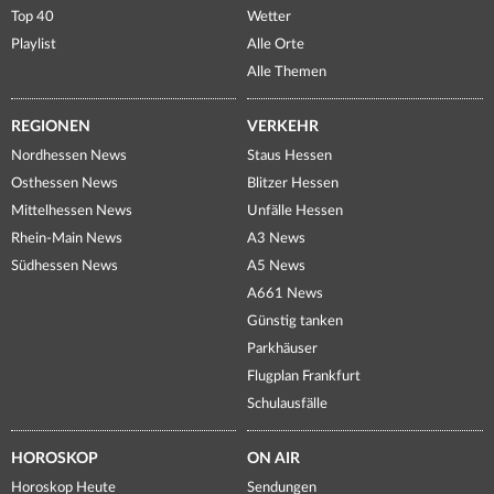
Top 40
Wetter
Playlist
Alle Orte
Alle Themen
REGIONEN
VERKEHR
Nordhessen News
Staus Hessen
Osthessen News
Blitzer Hessen
Mittelhessen News
Unfälle Hessen
Rhein-Main News
A3 News
Südhessen News
A5 News
A661 News
Günstig tanken
Parkhäuser
Flugplan Frankfurt
Schulausfälle
HOROSKOP
ON AIR
Horoskop Heute
Sendungen