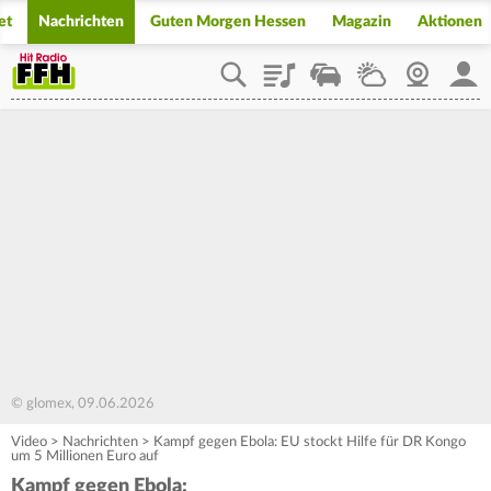
et
Nachrichten
Guten Morgen Hessen
Magazin
Aktionen
Playlist
Staupilot
Wetter
Webcam
Mein
© glomex, 09.06.2026
Video
>
Nachrichten
>
Kampf gegen Ebola: EU stockt Hilfe für DR Kongo
um 5 Millionen Euro auf
Kampf gegen Ebola: