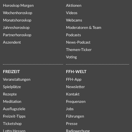
Horoskop Morgen
Aktionen
Wochenhoroskop
Videos
Monatshoroskop
Webcams
Jahreshoroskop
Moderatoren & Team
Partnerhoroskop
Podcasts
Aszendent
News-Podcast
Themen-Ticker
Voting
FREIZEIT
FFH-WELT
Veranstaltungen
FFH-App
Spielplätze
Newsletter
Rezepte
Kontakt
Meditation
Frequenzen
Ausflugsziele
Jobs
Freizeit-Tipps
Führungen
Ticketshop
Presse
Lotto Hessen
Radiowerbung