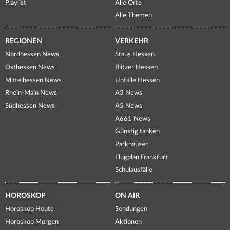
Playlist
Alle Orte
Alle Themen
REGIONEN
VERKEHR
Nordhessen News
Staus Hessen
Osthessen News
Blitzer Hessen
Mittelhessen News
Unfälle Hessen
Rhein-Main News
A3 News
Südhessen News
A5 News
A661 News
Günstig tanken
Parkhäuser
Flugplan Frankfurt
Schulausfälle
HOROSKOP
ON AIR
Horoskop Heute
Sendungen
Horoskop Morgen
Aktionen