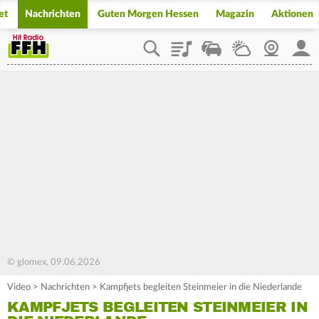
et
Nachrichten
Guten Morgen Hessen
Magazin
Aktionen
Playlist
Staupilot
Wetter
Webcam
Mein
© glomex, 09.06.2026
Video
>
Nachrichten
>
Kampfjets begleiten Steinmeier in die Niederlande
KAMPFJETS BEGLEITEN STEINMEIER IN