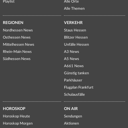
Playlist
Alle Orte
Alle Themen
REGIONEN
VERKEHR
Nordhessen News
Staus Hessen
Osthessen News
Blitzer Hessen
Mittelhessen News
Unfälle Hessen
Rhein-Main News
A3 News
Südhessen News
A5 News
A661 News
Günstig tanken
Parkhäuser
Flugplan Frankfurt
Schulausfälle
HOROSKOP
ON AIR
Horoskop Heute
Sendungen
Horoskop Morgen
Aktionen