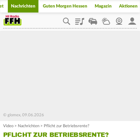
et
Nachrichten
Guten Morgen Hessen
Magazin
Aktionen
Playlist
Staupilot
Wetter
Webcam
Mein
© glomex, 09.06.2026
Video
>
Nachrichten
>
Pflicht zur Betriebsrente?
PFLICHT ZUR BETRIEBSRENTE?