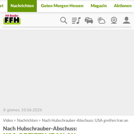
et
Nachrichten
Guten Morgen Hessen
Magazin
Aktionen
Playlist
Staupilot
Wetter
Webcam
Mein
© glomex, 10.06.2026
Video
>
Nachrichten
>
Nach Hubschrauber-Abschuss: USA greifen Iran an
Nach Hubschrauber-Abschuss: