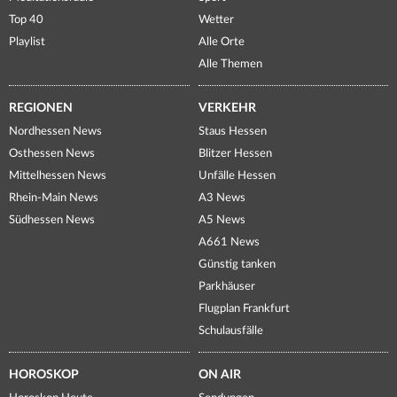
Top 40
Wetter
Playlist
Alle Orte
Alle Themen
REGIONEN
VERKEHR
Nordhessen News
Staus Hessen
Osthessen News
Blitzer Hessen
Mittelhessen News
Unfälle Hessen
Rhein-Main News
A3 News
Südhessen News
A5 News
A661 News
Günstig tanken
Parkhäuser
Flugplan Frankfurt
Schulausfälle
HOROSKOP
ON AIR