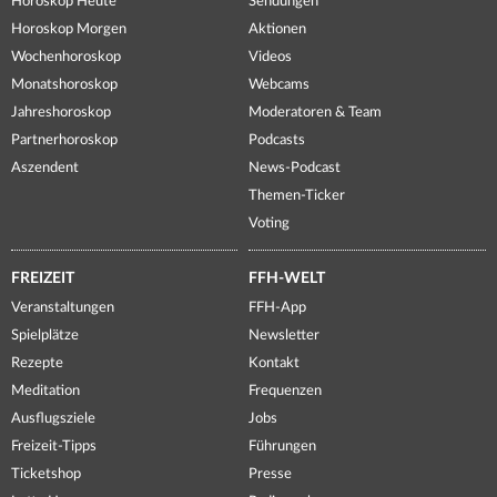
Horoskop Heute
Sendungen
Horoskop Morgen
Aktionen
Wochenhoroskop
Videos
Monatshoroskop
Webcams
Jahreshoroskop
Moderatoren & Team
Partnerhoroskop
Podcasts
Aszendent
News-Podcast
Themen-Ticker
Voting
FREIZEIT
FFH-WELT
Veranstaltungen
FFH-App
Spielplätze
Newsletter
Rezepte
Kontakt
Meditation
Frequenzen
Ausflugsziele
Jobs
Freizeit-Tipps
Führungen
Ticketshop
Presse