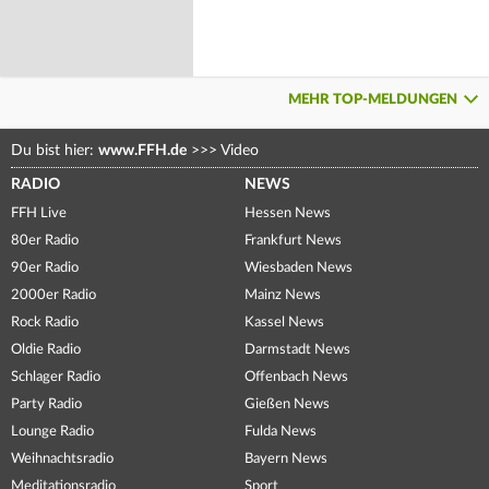
MEHR TOP-MELDUNGEN
Du bist hier:
www.FFH.de
>>>
Video
RADIO
NEWS
FFH Live
Hessen News
80er Radio
Frankfurt News
90er Radio
Wiesbaden News
2000er Radio
Mainz News
Rock Radio
Kassel News
Oldie Radio
Darmstadt News
Schlager Radio
Offenbach News
Party Radio
Gießen News
Lounge Radio
Fulda News
Weihnachtsradio
Bayern News
Meditationsradio
Sport