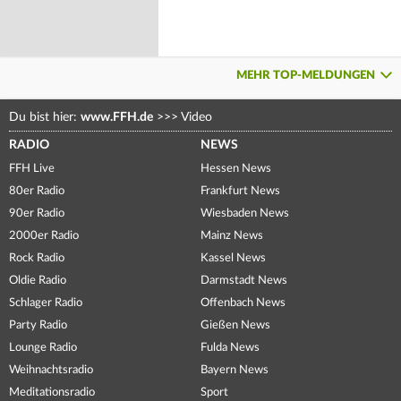
MEHR TOP-MELDUNGEN
Du bist hier:
www.FFH.de
>>>
Video
RADIO
NEWS
FFH Live
Hessen News
80er Radio
Frankfurt News
90er Radio
Wiesbaden News
2000er Radio
Mainz News
Rock Radio
Kassel News
Oldie Radio
Darmstadt News
Schlager Radio
Offenbach News
Party Radio
Gießen News
Lounge Radio
Fulda News
Weihnachtsradio
Bayern News
Meditationsradio
Sport