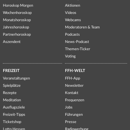
Horoskop Morgen
Aktionen
Wochenhoroskop
Videos
Monatshoroskop
Webcams
Jahreshoroskop
Moderatoren & Team
Partnerhoroskop
Podcasts
Aszendent
News-Podcast
Themen-Ticker
Voting
FREIZEIT
FFH-WELT
Veranstaltungen
FFH-App
Spielplätze
Newsletter
Rezepte
Kontakt
Meditation
Frequenzen
Ausflugsziele
Jobs
Freizeit-Tipps
Führungen
Ticketshop
Presse
Lotto Hessen
Radiowerbung