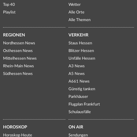
Top 40
Wetter
Playlist
Alle Orte
Alle Themen
REGIONEN
VERKEHR
Nordhessen News
Staus Hessen
Osthessen News
Blitzer Hessen
Mittelhessen News
Unfälle Hessen
Rhein-Main News
A3 News
Südhessen News
A5 News
A661 News
Günstig tanken
Parkhäuser
Flugplan Frankfurt
Schulausfälle
HOROSKOP
ON AIR
Horoskop Heute
Sendungen