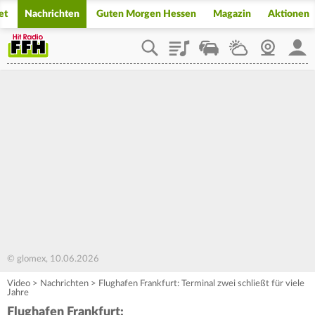
et
Nachrichten
Guten Morgen Hessen
Magazin
Aktionen
Playlist
Staupilot
Wetter
Webcam
Mein
© glomex, 10.06.2026
Video
>
Nachrichten
>
Flughafen Frankfurt: Terminal zwei schließt für viele
Jahre
Flughafen Frankfurt: