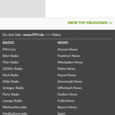
MEHR TOP-MELDUNGEN
Du bist hier:
www.FFH.de
>>>
Video
RADIO
NEWS
FFH Live
Hessen News
80er Radio
Frankfurt News
90er Radio
Wiesbaden News
2000er Radio
Mainz News
Rock Radio
Kassel News
Oldie Radio
Darmstadt News
Schlager Radio
Offenbach News
Party Radio
Gießen News
Lounge Radio
Fulda News
Weihnachtsradio
Bayern News
Meditationsradio
Sport