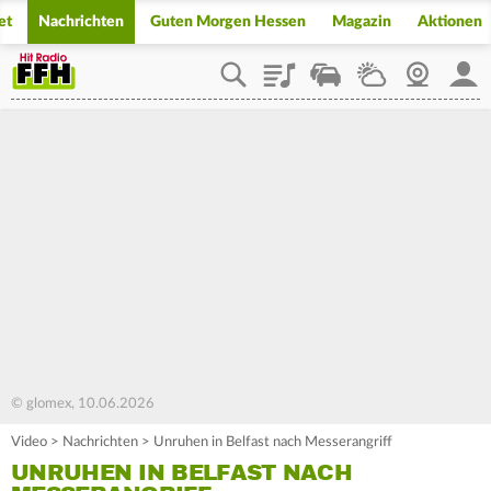
et
Nachrichten
Guten Morgen Hessen
Magazin
Aktionen
Playlist
Staupilot
Wetter
Webcam
Mein
© glomex, 10.06.2026
Video
>
Nachrichten
>
Unruhen in Belfast nach Messerangriff
UNRUHEN IN BELFAST NACH