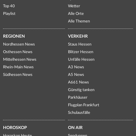
Top 40
Wetter
Playlist
Alle Orte
Alle Themen
REGIONEN
VERKEHR
Nordhessen News
Staus Hessen
Osthessen News
Blitzer Hessen
Mittelhessen News
Unfälle Hessen
Rhein-Main News
A3 News
Südhessen News
A5 News
A661 News
Günstig tanken
Parkhäuser
Flugplan Frankfurt
Schulausfälle
HOROSKOP
ON AIR
Horoskop Heute
Sendungen