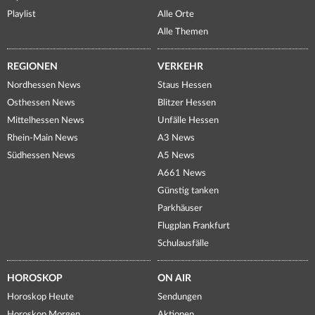
Playlist
Alle Orte
Alle Themen
REGIONEN
VERKEHR
Nordhessen News
Staus Hessen
Osthessen News
Blitzer Hessen
Mittelhessen News
Unfälle Hessen
Rhein-Main News
A3 News
Südhessen News
A5 News
A661 News
Günstig tanken
Parkhäuser
Flugplan Frankfurt
Schulausfälle
HOROSKOP
ON AIR
Horoskop Heute
Sendungen
Horoskop Morgen
Aktionen