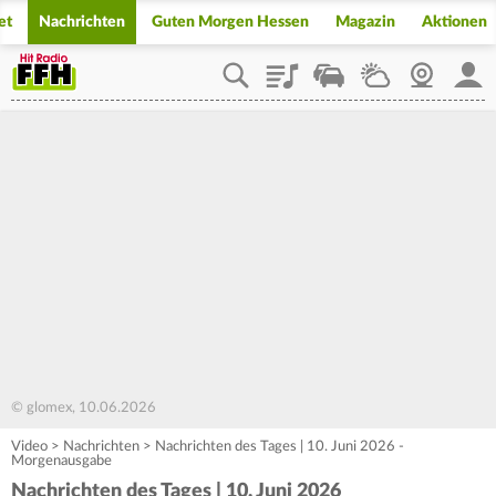
et
Nachrichten
Guten Morgen Hessen
Magazin
Aktionen
Playlist
Staupilot
Wetter
Webcam
Mein
© glomex, 10.06.2026
Video
>
Nachrichten
>
Nachrichten des Tages | 10. Juni 2026 -
Morgenausgabe
Nachrichten des Tages | 10. Juni 2026