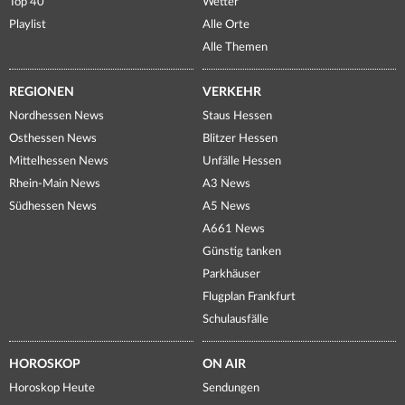
Top 40
Wetter
Playlist
Alle Orte
Alle Themen
REGIONEN
VERKEHR
Nordhessen News
Staus Hessen
Osthessen News
Blitzer Hessen
Mittelhessen News
Unfälle Hessen
Rhein-Main News
A3 News
Südhessen News
A5 News
A661 News
Günstig tanken
Parkhäuser
Flugplan Frankfurt
Schulausfälle
HOROSKOP
ON AIR
Horoskop Heute
Sendungen