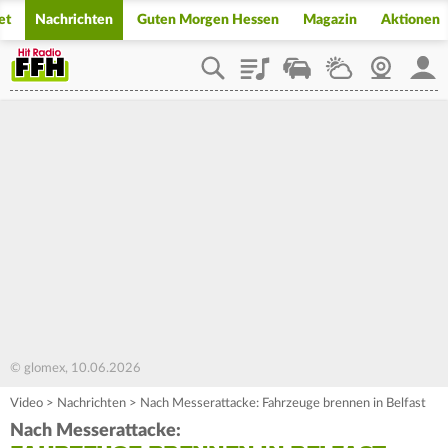
et
Nachrichten
Guten Morgen Hessen
Magazin
Aktionen
Playlist
Staupilot
Wetter
Webcam
Mein
© glomex, 10.06.2026
Video
>
Nachrichten
>
Nach Messerattacke: Fahrzeuge brennen in Belfast
Nach Messerattacke: