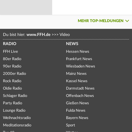
MEHR TOP-MELDUNGEN
Du bist hier:
www.FFH.de
>>>
Video
RADIO
NEWS
FFH Live
Hessen News
80er Radio
Frankfurt News
90er Radio
Wiesbaden News
2000er Radio
Mainz News
Rock Radio
Kassel News
Oldie Radio
Darmstadt News
Schlager Radio
Offenbach News
Party Radio
Gießen News
Lounge Radio
Fulda News
Weihnachtsradio
Bayern News
Meditationsradio
Sport