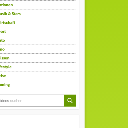
ktionen
sik & Stars
rtschaft
ort
uto
ino
issen
festyle
ise
aming