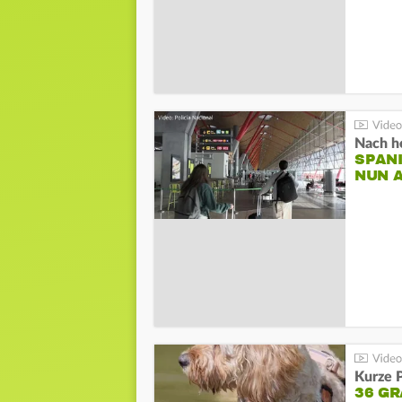
Nach he
SPAN
NUN 
Kurze P
36 G