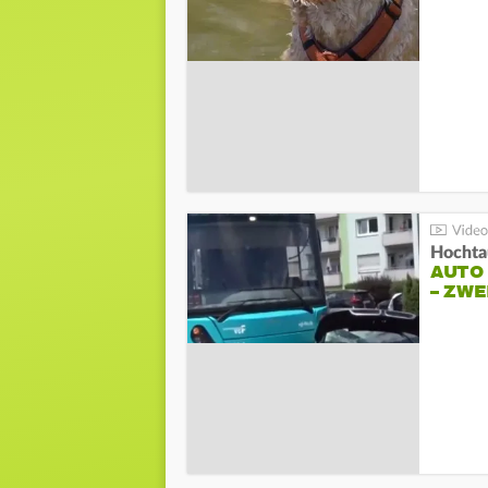
Hochta
AUTO
– ZW