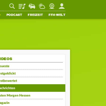
Playlist
Staupilot
Wetter
Webcam
Mein FFH
O
PODCAST
FREIZEIT
FFH-WELT
IDEOS
eueste
stgeklickt
estbewertet
achrichten
uten Morgen Hessen
agazin