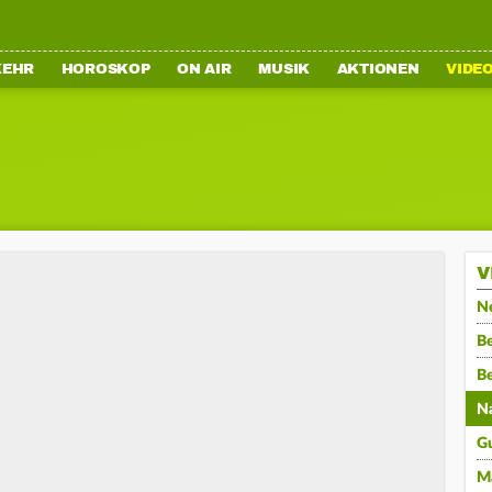
KEHR
HOROSKOP
ON AIR
MUSIK
AKTIONEN
VIDE
V
N
Be
B
N
G
M