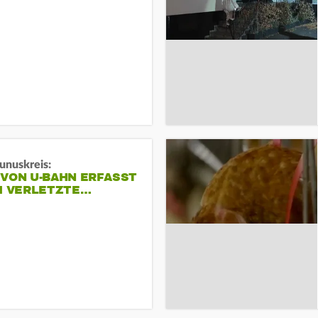
unuskreis:
 VON U-BAHN ERFASST
EI VERLETZTE…