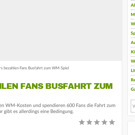
A
Mu
Wi
Sp
A
K
W
rs bezahlen Fans Busfahrt zum WM-Spiel
Li
Re
HLEN FANS BUSFAHRT ZUM
G
hen WM-Kosten und spendieren 600 Fans die Fahrt zum
 gibt es allerdings eine Bedingung.