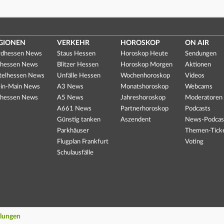
GIONEN
VERKEHR
HOROSKOP
ON AIR
dhessen News
Staus Hessen
Horoskop Heute
Sendungen
hessen News
Blitzer Hessen
Horoskop Morgen
Aktionen
telhessen News
Unfälle Hessen
Wochenhoroskop
Videos
in-Main News
A3 News
Monatshoroskop
Webcams
hessen News
A5 News
Jahreshoroskop
Moderatoren
A661 News
Partnerhoroskop
Podcasts
Günstig tanken
Aszendent
News-Podcas
Parkhäuser
Themen-Tick
Flugplan Frankfurt
Voting
Schulausfälle
llungen