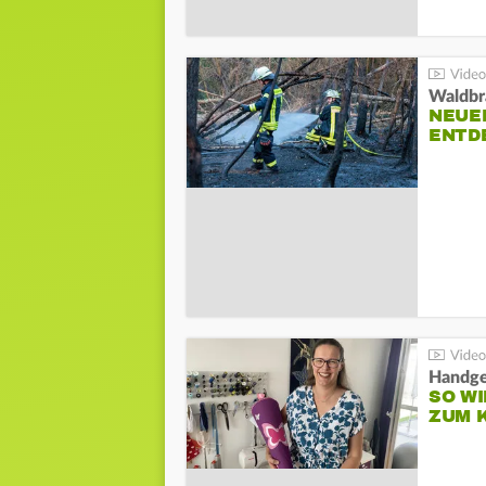
Waldbr
NEUE
ENTD
Handge
SO WI
ZUM 