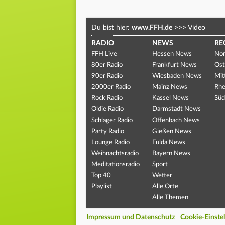
Du bist hier:
www.FFH.de
>>>
Video
RADIO
NEWS
RE
FFH Live
Hessen News
Nor
80er Radio
Frankfurt News
Ost
90er Radio
Wiesbaden News
Mit
2000er Radio
Mainz News
Rhe
Rock Radio
Kassel News
Süd
Oldie Radio
Darmstadt News
Schlager Radio
Offenbach News
Party Radio
Gießen News
Lounge Radio
Fulda News
Weihnachtsradio
Bayern News
Meditationsradio
Sport
Top 40
Wetter
Playlist
Alle Orte
Alle Themen
Impressum und Datenschutz
Cookie-Einste