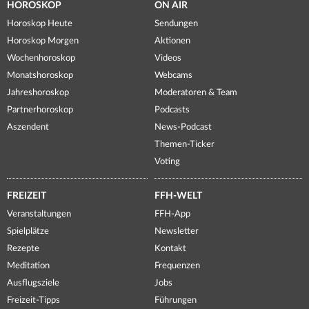
HOROSKOP
ON AIR
Horoskop Heute
Sendungen
Horoskop Morgen
Aktionen
Wochenhoroskop
Videos
Monatshoroskop
Webcams
Jahreshoroskop
Moderatoren & Team
Partnerhoroskop
Podcasts
Aszendent
News-Podcast
Themen-Ticker
Voting
FREIZEIT
FFH-WELT
Veranstaltungen
FFH-App
Spielplätze
Newsletter
Rezepte
Kontakt
Meditation
Frequenzen
Ausflugsziele
Jobs
Freizeit-Tipps
Führungen