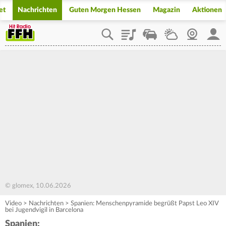
et
Nachrichten
Guten Morgen Hessen
Magazin
Aktionen
Playlist
Staupilot
Wetter
Webcam
Mein
© glomex, 10.06.2026
Video
>
Nachrichten
>
Spanien: Menschenpyramide begrüßt Papst Leo XIV
bei Jugendvigil in Barcelona
Spanien: