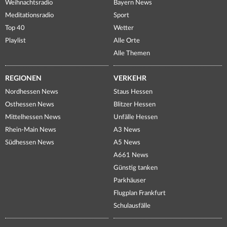
Weihnachtsradio
Bayern News
Meditationsradio
Sport
Top 40
Wetter
Playlist
Alle Orte
Alle Themen
REGIONEN
VERKEHR
Nordhessen News
Staus Hessen
Osthessen News
Blitzer Hessen
Mittelhessen News
Unfälle Hessen
Rhein-Main News
A3 News
Südhessen News
A5 News
A661 News
Günstig tanken
Parkhäuser
Flugplan Frankfurt
Schulausfälle