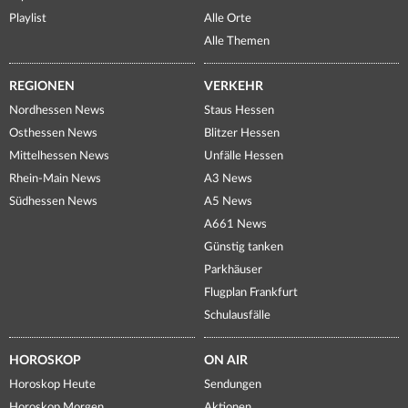
Playlist
Alle Orte
Alle Themen
REGIONEN
VERKEHR
Nordhessen News
Staus Hessen
Osthessen News
Blitzer Hessen
Mittelhessen News
Unfälle Hessen
Rhein-Main News
A3 News
Südhessen News
A5 News
A661 News
Günstig tanken
Parkhäuser
Flugplan Frankfurt
Schulausfälle
HOROSKOP
ON AIR
Horoskop Heute
Sendungen
Horoskop Morgen
Aktionen