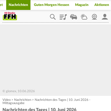
et
Nachrichten
Guten Morgen Hessen
Magazin
Aktionen
Playlist
Staupilot
Wetter
Webcam
Mein
© glomex, 10.06.2026
Video
>
Nachrichten
>
Nachrichten des Tages | 10. Juni 2026 -
Mittagsausgabe
Nachrichten des Tages | 10. Juni 2026