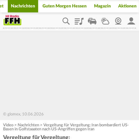
et
Nachrichten
Guten Morgen Hessen
Magazin
Aktionen
Playlist
Staupilot
Wetter
Webcam
Mein
© glomex, 10.06.2026
Video
>
Nachrichten
>
Vergeltung für Vergeltung: Iran bombardiert US-
Basen in Golfstaaaten nach US-Angriffen gegen Iran
Vergeltung für Vergeltung: