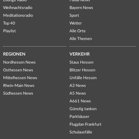
Lounge Radio
Fulda News
Weihnachtsradio
Bayern News
Meditationsradio
Sport
Top 40
Wetter
Playlist
Alle Orte
Alle Themen
REGIONEN
VERKEHR
Nordhessen News
Staus Hessen
Osthessen News
Blitzer Hessen
Mittelhessen News
Unfälle Hessen
Rhein-Main News
A3 News
Südhessen News
A5 News
A661 News
Günstig tanken
Parkhäuser
Flugplan Frankfurt
Schulausfälle