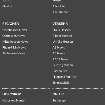
Top 40
Wetter
Playlist
Alle Orte
Alle Themen
REGIONEN
VERKEHR
Nordhessen News
Staus Hessen
Osthessen News
Blitzer Hessen
Mittelhessen News
Unfälle Hessen
Rhein-Main News
A3 News
Südhessen News
A5 News
A661 News
Günstig tanken
Parkhäuser
Flugplan Frankfurt
Schulausfälle
HOROSKOP
ON AIR
Horoskop Heute
Sendungen