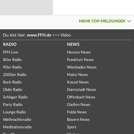
MEHR TOP-MELDUNGEN
Du bist hier:
www.FFH.de
>>>
Video
RADIO
NEWS
FFH Live
Hessen News
80er Radio
Frankfurt News
90er Radio
Wiesbaden News
2000er Radio
Mainz News
Rock Radio
Kassel News
Oldie Radio
Darmstadt News
Schlager Radio
Offenbach News
Party Radio
Gießen News
Lounge Radio
Fulda News
Weihnachtsradio
Bayern News
Meditationsradio
Sport