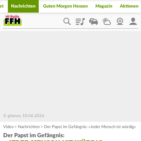
et
Nachrichten
Guten Morgen Hessen
Magazin
Aktionen
Playlist
Staupilot
Wetter
Webcam
Mein
© glomex, 10.06.2026
Video
>
Nachrichten
>
Der Papst im Gefängnis: «Jeder Mensch ist würdig»
Der Papst im Gefängnis: