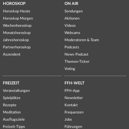
HOROSKOP
ON AIR
Horoskop Heute
Sendungen
Horoskop Morgen
Aktionen
Wochenhoroskop
Videos
Monatshoroskop
Webcams
Jahreshoroskop
Moderatoren & Team
Partnerhoroskop
Podcasts
Aszendent
News-Podcast
Themen-Ticker
Voting
FREIZEIT
FFH-WELT
Veranstaltungen
FFH-App
Spielplätze
Newsletter
Rezepte
Kontakt
Meditation
Frequenzen
Ausflugsziele
Jobs
Freizeit-Tipps
Führungen