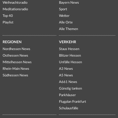
Weihnachtsradio
Bayern News
Meditationsradio
Sport
Top 40
Wetter
Playlist
Alle Orte
Alle Themen
REGIONEN
VERKEHR
Nordhessen News
Staus Hessen
Osthessen News
Blitzer Hessen
Mittelhessen News
Unfälle Hessen
Rhein-Main News
A3 News
Südhessen News
A5 News
A661 News
Günstig tanken
Parkhäuser
Flugplan Frankfurt
Schulausfälle