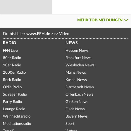
MEHR TOP-MELDUNGEN
Du bist hier:
www.FFH.de
>>>
Video
RADIO
NEWS
FFH Live
Hessen News
80er Radio
Frankfurt News
90er Radio
Wiesbaden News
2000er Radio
Mainz News
Rock Radio
Kassel News
Oldie Radio
Darmstadt News
Schlager Radio
Offenbach News
Party Radio
Gießen News
Lounge Radio
Fulda News
Weihnachtsradio
Bayern News
Meditationsradio
Sport