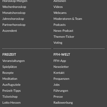
Horoskop Morgen
Aktionen
Wochenhoroskop
Videos
Monatshoroskop
Webcams
Jahreshoroskop
Moderatoren & Team
Partnerhoroskop
Podcasts
Aszendent
News-Podcast
Themen-Ticker
Voting
FREIZEIT
FFH-WELT
Veranstaltungen
FFH-App
Spielplätze
Newsletter
Rezepte
Kontakt
Meditation
Frequenzen
Ausflugsziele
Jobs
Freizeit-Tipps
Führungen
Ticketshop
Presse
Lotto Hessen
Radiowerbung