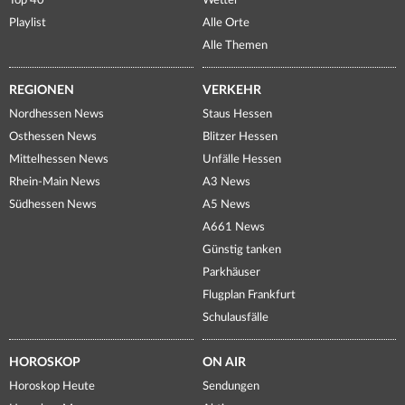
Top 40
Wetter
Playlist
Alle Orte
Alle Themen
REGIONEN
VERKEHR
Nordhessen News
Staus Hessen
Osthessen News
Blitzer Hessen
Mittelhessen News
Unfälle Hessen
Rhein-Main News
A3 News
Südhessen News
A5 News
A661 News
Günstig tanken
Parkhäuser
Flugplan Frankfurt
Schulausfälle
HOROSKOP
ON AIR
Horoskop Heute
Sendungen