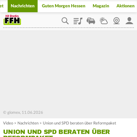
et
Nachrichten
Guten Morgen Hessen
Magazin
Aktionen
Playlist
Staupilot
Wetter
Webcam
Mein
© glomex, 11.06.2026
Video
>
Nachrichten
>
Union und SPD beraten über Reformpaket
UNION UND SPD BERATEN ÜBER