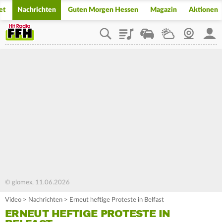
et
Nachrichten
Guten Morgen Hessen
Magazin
Aktionen
Playlist
Staupilot
Wetter
Webcam
Mein
© glomex, 11.06.2026
Video
>
Nachrichten
>
Erneut heftige Proteste in Belfast
ERNEUT HEFTIGE PROTESTE IN