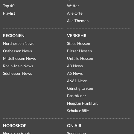
Top 40
Wetter
Playlist
Alle Orte
Alle Themen
REGIONEN
VERKEHR
Nordhessen News
Staus Hessen
Osthessen News
Blitzer Hessen
Mittelhessen News
Unfälle Hessen
Rhein-Main News
A3 News
Südhessen News
A5 News
A661 News
Günstig tanken
Parkhäuser
Flugplan Frankfurt
Schulausfälle
HOROSKOP
ON AIR
Horoskop Heute
Sendungen