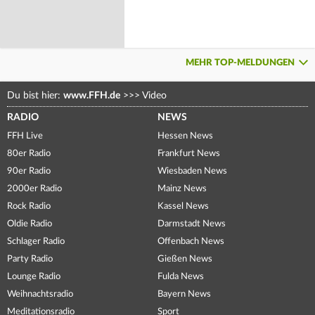
MEHR TOP-MELDUNGEN
Du bist hier:
www.FFH.de
>>>
Video
RADIO
NEWS
FFH Live
Hessen News
80er Radio
Frankfurt News
90er Radio
Wiesbaden News
2000er Radio
Mainz News
Rock Radio
Kassel News
Oldie Radio
Darmstadt News
Schlager Radio
Offenbach News
Party Radio
Gießen News
Lounge Radio
Fulda News
Weihnachtsradio
Bayern News
Meditationsradio
Sport