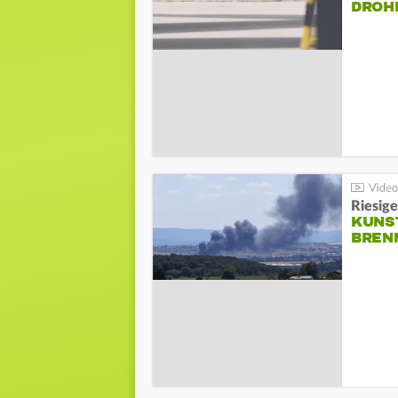
DROH
Riesige
KUNS
BREN