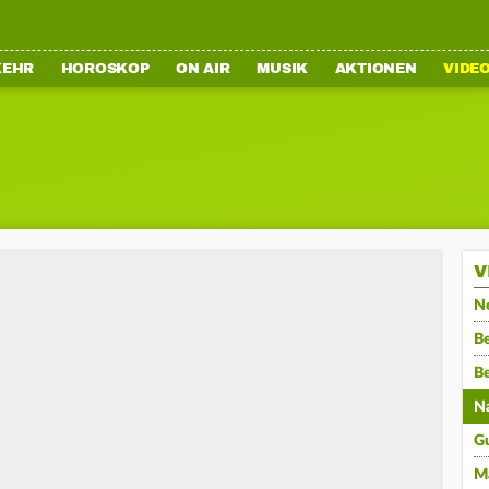
KEHR
HOROSKOP
ON AIR
MUSIK
AKTIONEN
VIDE
V
N
Be
B
N
G
M