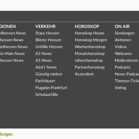
GIONEN
VERKEHR
HOROSKOP
ON AIR
dhessen News
Staus Hessen
Horoskop Heute
Sendungen
hessen News
Blitzer Hessen
Horoskop Morgen
Aktionen
telhessen News
Unfälle Hessen
Wochenhoroskop
Videos
in-Main News
A3 News
Monatshoroskop
Webcams
hessen News
A5 News
Jahreshoroskop
Moderatoren
A661 News
Partnerhoroskop
Podcasts
Günstig tanken
Aszendent
News-Podcas
Parkhäuser
Themen-Tick
Flugplan Frankfurt
Voting
Schulausfälle
llungen