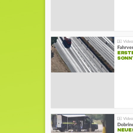
Fahrve
ERST
SONN
Dobrin
NEUE