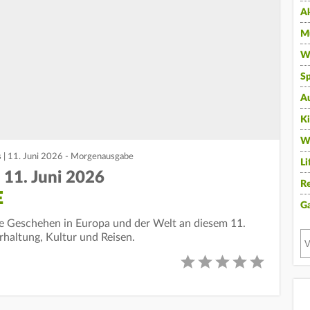
A
Mu
Wi
Sp
A
K
W
s | 11. Juni 2026 - Morgenausgabe
Li
 11. Juni 2026
Re
E
G
lle Geschehen in Europa und der Welt an diesem 11.
erhaltung, Kultur und Reisen.