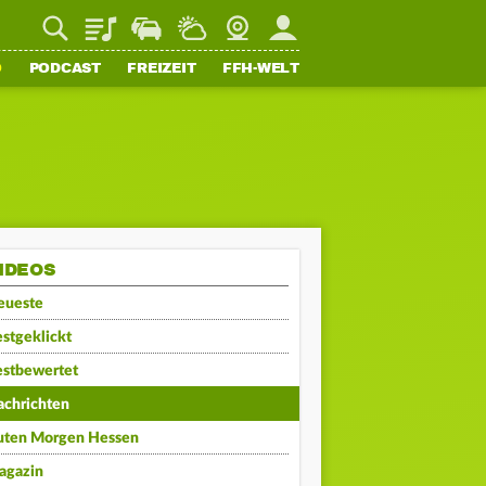
Playlist
Staupilot
Wetter
Webcam
Mein FFH
O
PODCAST
FREIZEIT
FFH-WELT
IDEOS
eueste
stgeklickt
estbewertet
achrichten
uten Morgen Hessen
agazin