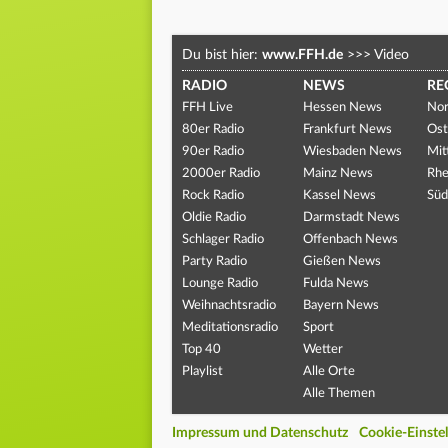
Du bist hier:
www.FFH.de
>>>
Video
RADIO
NEWS
RE
FFH Live
Hessen News
Nor
80er Radio
Frankfurt News
Ost
90er Radio
Wiesbaden News
Mit
2000er Radio
Mainz News
Rhe
Rock Radio
Kassel News
Süd
Oldie Radio
Darmstadt News
Schlager Radio
Offenbach News
Party Radio
Gießen News
Lounge Radio
Fulda News
Weihnachtsradio
Bayern News
Meditationsradio
Sport
Top 40
Wetter
Playlist
Alle Orte
Alle Themen
Impressum und Datenschutz
Cookie-Einste