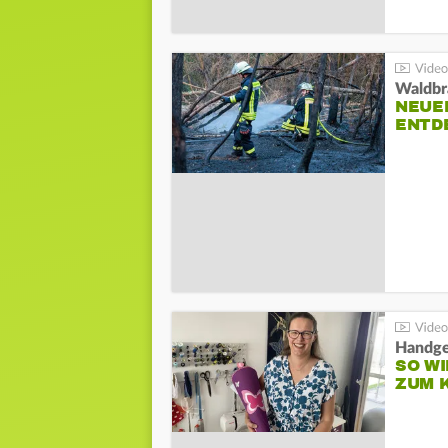
Waldbr
NEUE
ENTD
Handge
SO WI
ZUM 