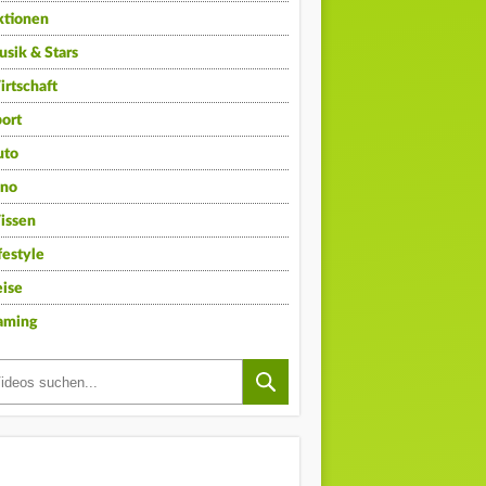
ktionen
sik & Stars
rtschaft
ort
uto
ino
issen
festyle
ise
aming