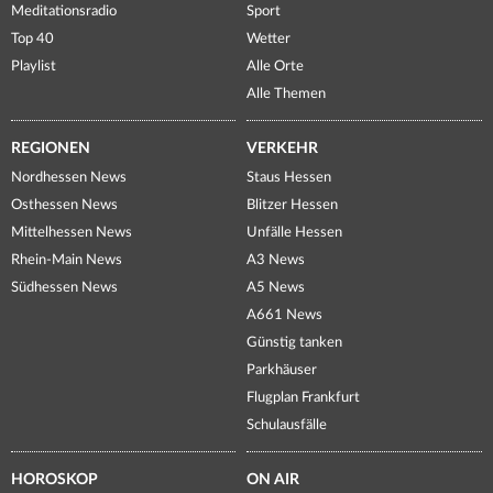
Meditationsradio
Sport
Top 40
Wetter
Playlist
Alle Orte
Alle Themen
REGIONEN
VERKEHR
Nordhessen News
Staus Hessen
Osthessen News
Blitzer Hessen
Mittelhessen News
Unfälle Hessen
Rhein-Main News
A3 News
Südhessen News
A5 News
A661 News
Günstig tanken
Parkhäuser
Flugplan Frankfurt
Schulausfälle
HOROSKOP
ON AIR