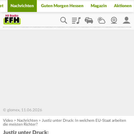
et
Nachrichten
Guten Morgen Hessen
Magazin
Aktionen
Playlist
Staupilot
Wetter
Webcam
Mein
© glomex, 11.06.2026
Video
>
Nachrichten
>
Justiz unter Druck: In welchem EU-Staat arbeiten
die meisten Richter?
Justiz unter Druck: