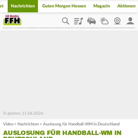
et
Nachrichten
Guten Morgen Hessen
Magazin
Aktionen
Playlist
Staupilot
Wetter
Webcam
Mein
© glomex, 11.06.2026
Video
>
Nachrichten
>
Auslosung für Handball-WM in Deutschland
AUSLOSUNG FÜR HANDBALL-WM IN