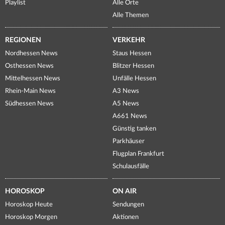
Playlist
Alle Orte
Alle Themen
REGIONEN
VERKEHR
Nordhessen News
Staus Hessen
Osthessen News
Blitzer Hessen
Mittelhessen News
Unfälle Hessen
Rhein-Main News
A3 News
Südhessen News
A5 News
A661 News
Günstig tanken
Parkhäuser
Flugplan Frankfurt
Schulausfälle
HOROSKOP
ON AIR
Horoskop Heute
Sendungen
Horoskop Morgen
Aktionen