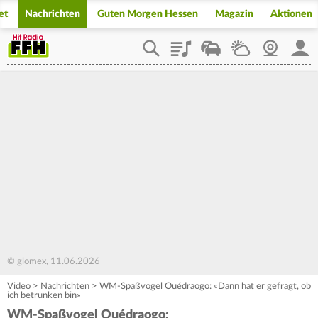
et
Nachrichten
Guten Morgen Hessen
Magazin
Aktionen
Playlist
Staupilot
Wetter
Webcam
Mein
© glomex, 11.06.2026
Video
>
Nachrichten
>
WM-Spaßvogel Ouédraogo: «Dann hat er gefragt, ob
ich betrunken bin»
WM-Spaßvogel Ouédraogo: