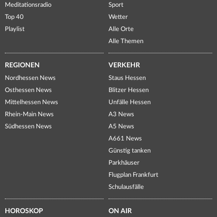
Meditationsradio
Sport
Top 40
Wetter
Playlist
Alle Orte
Alle Themen
REGIONEN
VERKEHR
Nordhessen News
Staus Hessen
Osthessen News
Blitzer Hessen
Mittelhessen News
Unfälle Hessen
Rhein-Main News
A3 News
Südhessen News
A5 News
A661 News
Günstig tanken
Parkhäuser
Flugplan Frankfurt
Schulausfälle
HOROSKOP
ON AIR