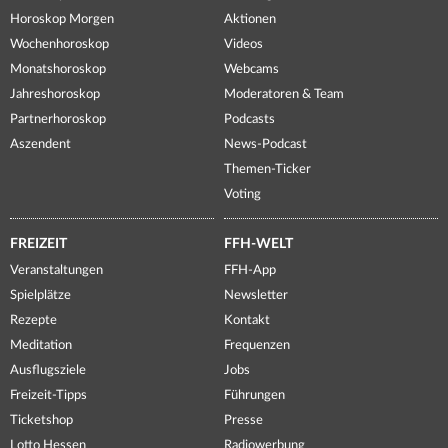
Horoskop Morgen
Aktionen
Wochenhoroskop
Videos
Monatshoroskop
Webcams
Jahreshoroskop
Moderatoren & Team
Partnerhoroskop
Podcasts
Aszendent
News-Podcast
Themen-Ticker
Voting
FREIZEIT
FFH-WELT
Veranstaltungen
FFH-App
Spielplätze
Newsletter
Rezepte
Kontakt
Meditation
Frequenzen
Ausflugsziele
Jobs
Freizeit-Tipps
Führungen
Ticketshop
Presse
Lotto Hessen
Radiowerbung