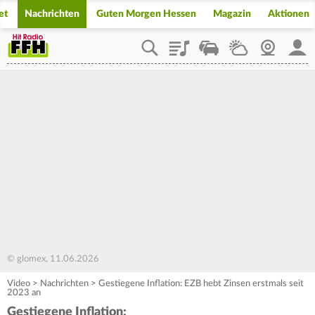
et
Nachrichten
Guten Morgen Hessen
Magazin
Aktionen
Playlist
Staupilot
Wetter
Webcam
Mein
© glomex, 11.06.2026
Video
>
Nachrichten
>
Gestiegene Inflation: EZB hebt Zinsen erstmals seit
2023 an
Gestiegene Inflation: