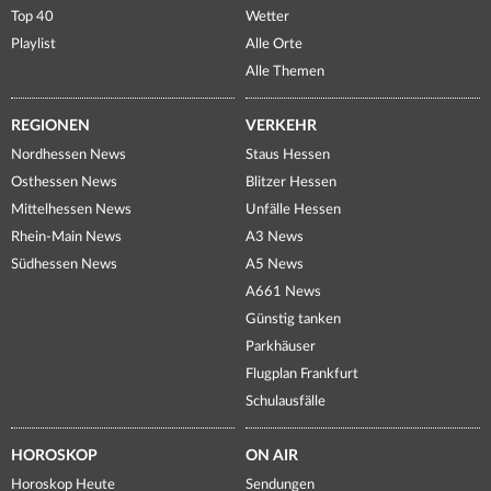
Top 40
Wetter
Playlist
Alle Orte
Alle Themen
REGIONEN
VERKEHR
Nordhessen News
Staus Hessen
Osthessen News
Blitzer Hessen
Mittelhessen News
Unfälle Hessen
Rhein-Main News
A3 News
Südhessen News
A5 News
A661 News
Günstig tanken
Parkhäuser
Flugplan Frankfurt
Schulausfälle
HOROSKOP
ON AIR
Horoskop Heute
Sendungen