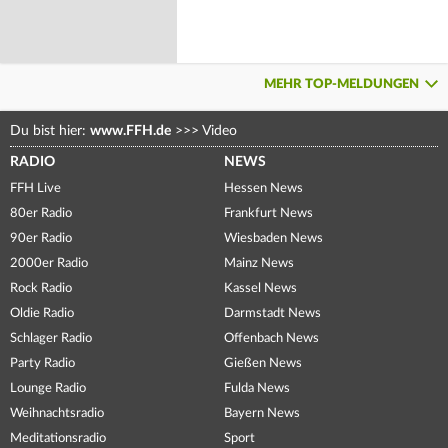
MEHR TOP-MELDUNGEN
Du bist hier:
www.FFH.de
>>>
Video
RADIO
NEWS
FFH Live
Hessen News
80er Radio
Frankfurt News
90er Radio
Wiesbaden News
2000er Radio
Mainz News
Rock Radio
Kassel News
Oldie Radio
Darmstadt News
Schlager Radio
Offenbach News
Party Radio
Gießen News
Lounge Radio
Fulda News
Weihnachtsradio
Bayern News
Meditationsradio
Sport