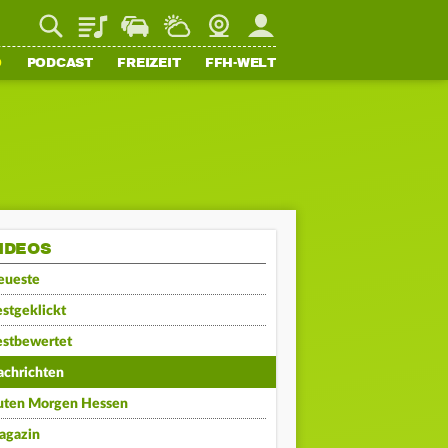
Playlist
Staupilot
Wetter
Webcam
Mein FFH
O
PODCAST
FREIZEIT
FFH-WELT
IDEOS
eueste
stgeklickt
estbewertet
achrichten
uten Morgen Hessen
agazin