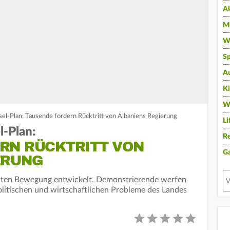
A
Mu
Wi
Sp
A
K
W
sel-Plan: Tausende fordern Rücktritt von Albaniens Regierung
Li
l-Plan:
Re
RN RÜCKTRITT VON
G
ERUNG
reiten Bewegung entwickelt. Demonstrierende werfen
olitischen und wirtschaftlichen Probleme des Landes