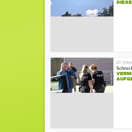
DIES
Schreck
VERM
AUFG