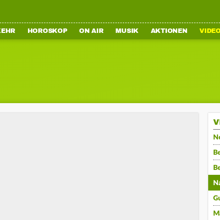
KEHR
HOROSKOP
ON AIR
MUSIK
AKTIONEN
VIDE
V
N
Be
B
N
G
M