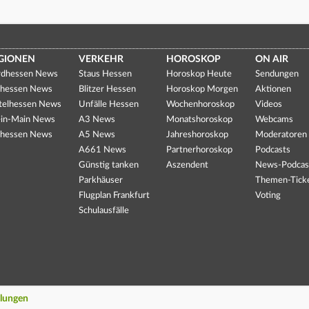
GIONEN
VERKEHR
HOROSKOP
ON AIR
dhessen News
Staus Hessen
Horoskop Heute
Sendungen
hessen News
Blitzer Hessen
Horoskop Morgen
Aktionen
telhessen News
Unfälle Hessen
Wochenhoroskop
Videos
in-Main News
A3 News
Monatshoroskop
Webcams
hessen News
A5 News
Jahreshoroskop
Moderatoren
A661 News
Partnerhoroskop
Podcasts
Günstig tanken
Aszendent
News-Podcas
Parkhäuser
Themen-Tick
Flugplan Frankfurt
Voting
Schulausfälle
llungen