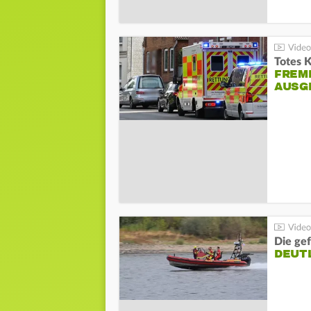
Totes 
FREM
AUSG
Die gef
DEUT