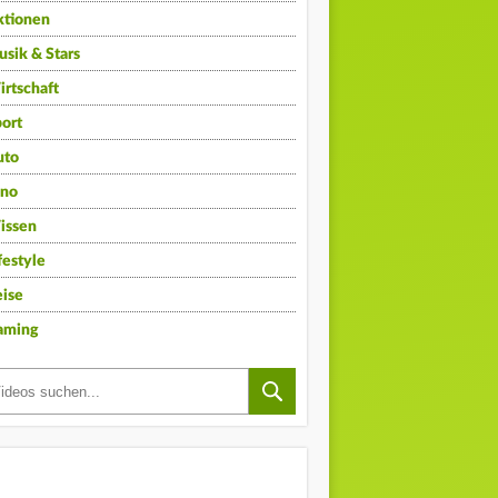
ktionen
sik & Stars
rtschaft
ort
uto
ino
issen
festyle
ise
aming