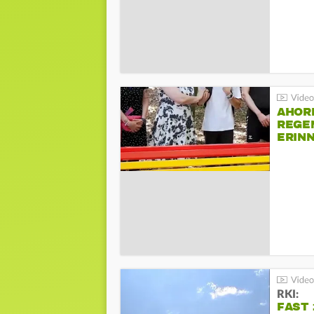
AHOR
REGE
ERIN
BEIM 
RKI:
FAST 