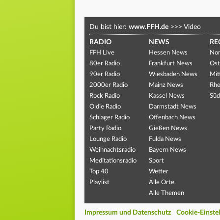
Du bist hier:
www.FFH.de
>>>
Video
RADIO
NEWS
RE
FFH Live
Hessen News
Nor
80er Radio
Frankfurt News
Ost
90er Radio
Wiesbaden News
Mit
2000er Radio
Mainz News
Rhe
Rock Radio
Kassel News
Süd
Oldie Radio
Darmstadt News
Schlager Radio
Offenbach News
Party Radio
Gießen News
Lounge Radio
Fulda News
Weihnachtsradio
Bayern News
Meditationsradio
Sport
Top 40
Wetter
Playlist
Alle Orte
Alle Themen
Impressum und Datenschutz
Cookie-Einste