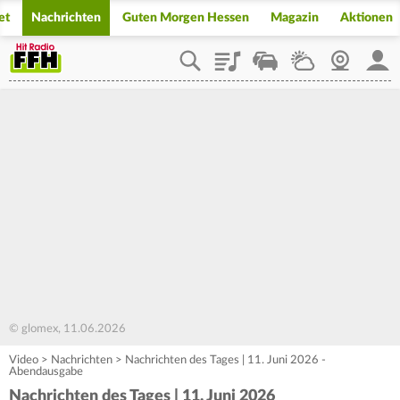
et
Nachrichten
Guten Morgen Hessen
Magazin
Aktionen
Playlist
Staupilot
Wetter
Webcam
Mein
© glomex, 11.06.2026
Video
>
Nachrichten
>
Nachrichten des Tages | 11. Juni 2026 -
Abendausgabe
Nachrichten des Tages | 11. Juni 2026