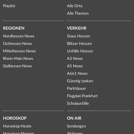
Playlist
Alle Orte
Alle Themen
REGIONEN
VERKEHR
Nordhessen News
Staus Hessen
Osthessen News
Blitzer Hessen
Mittelhessen News
Unfälle Hessen
Rhein-Main News
A3 News
Südhessen News
A5 News
A661 News
Günstig tanken
Parkhäuser
Flugplan Frankfurt
Schulausfälle
HOROSKOP
ON AIR
Horoskop Heute
Sendungen
Horoskop Morgen
Aktionen