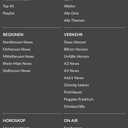
Top 40
Wetter
Playlist
Alle Orte
Alle Themen
REGIONEN
VERKEHR
Nordhessen News
Staus Hessen
Osthessen News
Blitzer Hessen
Mittelhessen News
Unfälle Hessen
Rhein-Main News
A3 News
Südhessen News
A5 News
A661 News
Günstig tanken
Parkhäuser
Flugplan Frankfurt
Schulausfälle
HOROSKOP
ON AIR