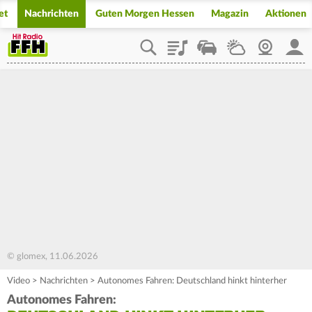
et
Nachrichten
Guten Morgen Hessen
Magazin
Aktionen
Playlist
Staupilot
Wetter
Webcam
Mein
© glomex, 11.06.2026
Video
>
Nachrichten
>
Autonomes Fahren: Deutschland hinkt hinterher
Autonomes Fahren: