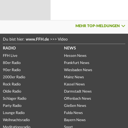
MEHR TOP-MELDUNGEN
Du bist hier:
www.FFH.de
>>>
Video
RADIO
NEWS
FFH Live
Hessen News
80er Radio
Frankfurt News
90er Radio
Wiesbaden News
2000er Radio
Mainz News
Rock Radio
Kassel News
Oldie Radio
Darmstadt News
Schlager Radio
Offenbach News
Party Radio
Gießen News
Lounge Radio
Fulda News
Weihnachtsradio
Bayern News
Meditationsradio
Sport