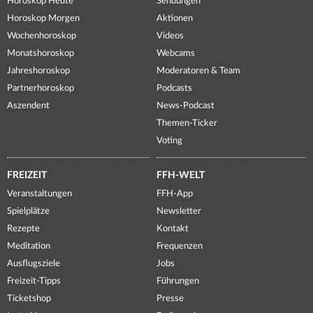
Horoskop Heute
Sendungen
Horoskop Morgen
Aktionen
Wochenhoroskop
Videos
Monatshoroskop
Webcams
Jahreshoroskop
Moderatoren & Team
Partnerhoroskop
Podcasts
Aszendent
News-Podcast
Themen-Ticker
Voting
FREIZEIT
FFH-WELT
Veranstaltungen
FFH-App
Spielplätze
Newsletter
Rezepte
Kontakt
Meditation
Frequenzen
Ausflugsziele
Jobs
Freizeit-Tipps
Führungen
Ticketshop
Presse