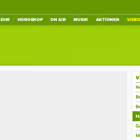
KEHR
HOROSKOP
ON AIR
MUSIK
AKTIONEN
VIDE
V
N
Be
B
N
G
M