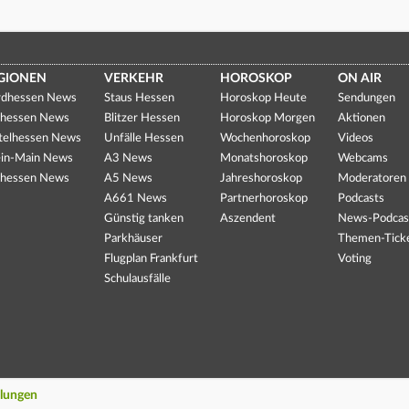
GIONEN
VERKEHR
HOROSKOP
ON AIR
dhessen News
Staus Hessen
Horoskop Heute
Sendungen
hessen News
Blitzer Hessen
Horoskop Morgen
Aktionen
telhessen News
Unfälle Hessen
Wochenhoroskop
Videos
in-Main News
A3 News
Monatshoroskop
Webcams
hessen News
A5 News
Jahreshoroskop
Moderatoren
A661 News
Partnerhoroskop
Podcasts
Günstig tanken
Aszendent
News-Podcas
Parkhäuser
Themen-Tick
Flugplan Frankfurt
Voting
Schulausfälle
llungen