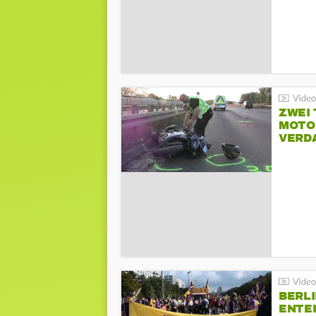
ZWEI
MOTOR
VERD
BERLI
ENTE