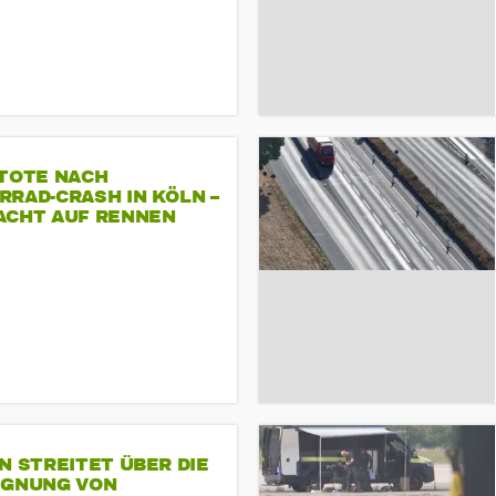
 TOTE NACH
RAD-CRASH IN KÖLN –
ACHT AUF RENNEN
N STREITET ÜBER DIE
IGNUNG VON