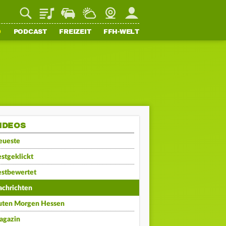
Playlist
Staupilot
Wetter
Webcam
Mein FFH
O
PODCAST
FREIZEIT
FFH-WELT
IDEOS
eueste
stgeklickt
estbewertet
achrichten
uten Morgen Hessen
agazin