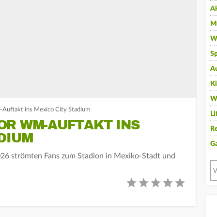
A
Mu
Wi
Sp
A
K
W
Auftakt ins Mexico City Stadium
Li
OR WM-AUFTAKT INS
Re
DIUM
G
26 strömten Fans zum Stadion in Mexiko-Stadt und