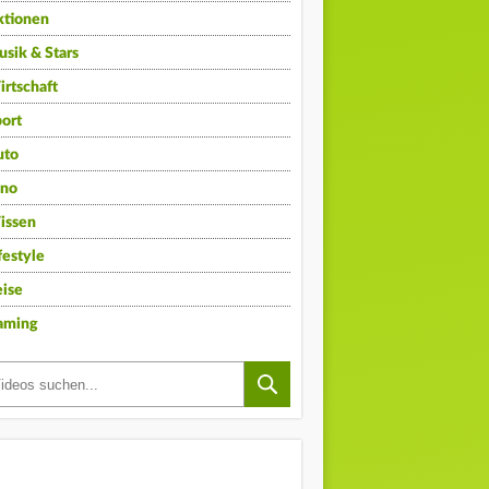
ktionen
sik & Stars
rtschaft
ort
uto
ino
issen
festyle
ise
aming