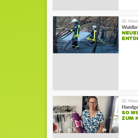
Waldbr
NEUE
ENTD
Handge
SO WI
ZUM 