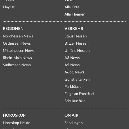
Top 40
Wetter
Playlist
Alle Orte
Alle Themen
REGIONEN
VERKEHR
Nordhessen News
Staus Hessen
Osthessen News
Blitzer Hessen
Mittelhessen News
Unfälle Hessen
Rhein-Main News
A3 News
Südhessen News
A5 News
A661 News
Günstig tanken
Parkhäuser
Flugplan Frankfurt
Schulausfälle
HOROSKOP
ON AIR
Horoskop Heute
Sendungen