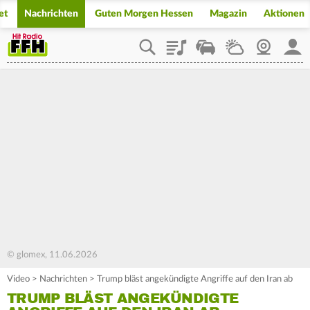
et
Nachrichten
Guten Morgen Hessen
Magazin
Aktionen
Playlist
Staupilot
Wetter
Webcam
Mein
© glomex, 11.06.2026
Video
>
Nachrichten
>
Trump bläst angekündigte Angriffe auf den Iran ab
TRUMP BLÄST ANGEKÜNDIGTE