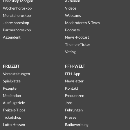
Horoskop Morgen
Aktionen
Wochenhoroskop
Videos
Monatshoroskop
Webcams
Jahreshoroskop
Moderatoren & Team
Partnerhoroskop
Podcasts
Aszendent
News-Podcast
Themen-Ticker
Voting
FREIZEIT
FFH-WELT
Veranstaltungen
FFH-App
Spielplätze
Newsletter
Rezepte
Kontakt
Meditation
Frequenzen
Ausflugsziele
Jobs
Freizeit-Tipps
Führungen
Ticketshop
Presse
Lotto Hessen
Radiowerbung