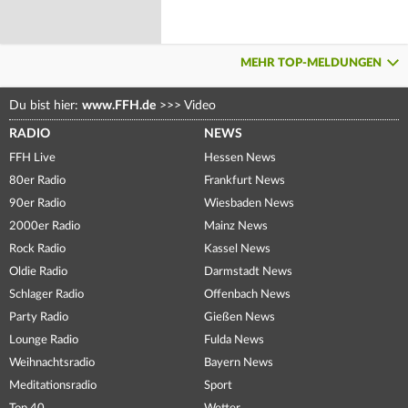
MEHR TOP-MELDUNGEN
Du bist hier:
www.FFH.de
>>>
Video
RADIO
NEWS
FFH Live
Hessen News
80er Radio
Frankfurt News
90er Radio
Wiesbaden News
2000er Radio
Mainz News
Rock Radio
Kassel News
Oldie Radio
Darmstadt News
Schlager Radio
Offenbach News
Party Radio
Gießen News
Lounge Radio
Fulda News
Weihnachtsradio
Bayern News
Meditationsradio
Sport