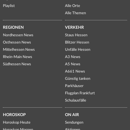
Playlist
Alle Orte
Alle Themen
REGIONEN
VERKEHR
Nordhessen News
Staus Hessen
Osthessen News
Blitzer Hessen
Mittelhessen News
Unfälle Hessen
Rhein-Main News
A3 News
Südhessen News
A5 News
A661 News
Günstig tanken
Parkhäuser
Flugplan Frankfurt
Schulausfälle
HOROSKOP
ON AIR
Horoskop Heute
Sendungen
Horoskop Morgen
Aktionen