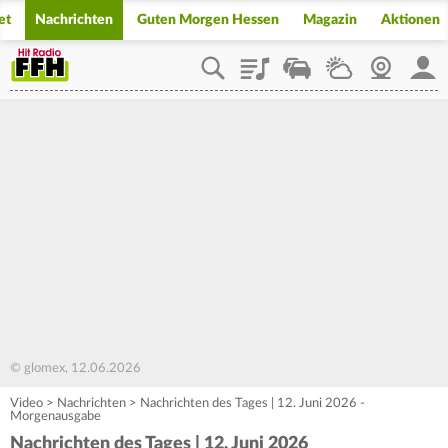
et
Nachrichten
Guten Morgen Hessen
Magazin
Aktionen
Playlist
Staupilot
Wetter
Webcam
Mein
© glomex, 12.06.2026
Video
>
Nachrichten
>
Nachrichten des Tages | 12. Juni 2026 -
Morgenausgabe
Nachrichten des Tages | 12. Juni 2026