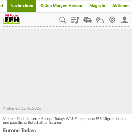
et
Nachrichten
Guten Morgen Hessen
Magazin
Aktionen
Playlist
Staupilot
Wetter
Webcam
Mein
© glomex, 12.06.2026
Video
>
Nachrichten
>
Europe Today: WM-Fieber, neue EU-Migrationsära
und päpstliche Botschaft an Spanien
Europe Today: