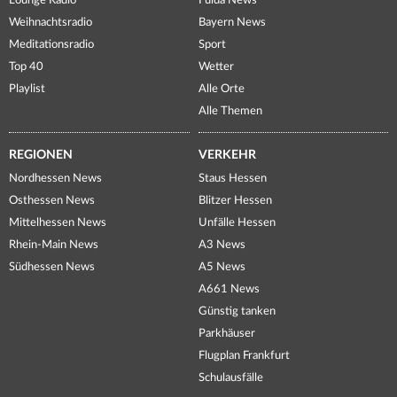
Lounge Radio
Fulda News
Weihnachtsradio
Bayern News
Meditationsradio
Sport
Top 40
Wetter
Playlist
Alle Orte
Alle Themen
REGIONEN
VERKEHR
Nordhessen News
Staus Hessen
Osthessen News
Blitzer Hessen
Mittelhessen News
Unfälle Hessen
Rhein-Main News
A3 News
Südhessen News
A5 News
A661 News
Günstig tanken
Parkhäuser
Flugplan Frankfurt
Schulausfälle